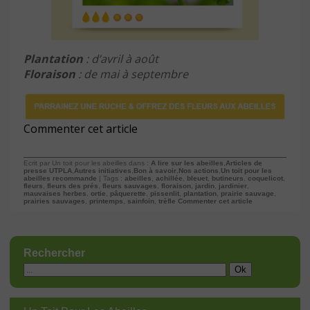
Plantation
: d’avril à août
Floraison
: de mai à septembre
Commenter cet article
Ecrit par Un toit pour les abeilles dans :
A lire sur les abeilles
,
Articles de
presse UTPLA
,
Autres initiatives
,
Bon à savoir
,
Nos actions
,
Un toit pour les
abeilles recommande
| Tags :
abeilles
,
achillée
,
bleuet
,
butineurs
,
coquelicot
,
fleurs
,
fleurs des prés
,
fleurs sauvages
,
floraison
,
jardin
,
jardinier
,
mauvaises herbes
,
ortie
,
pâquerette
,
pissenlit
,
plantation
,
prairie sauvage
,
prairies sauvages
,
printemps
,
sainfoin
,
trèfle
Commenter cet article
Rechercher