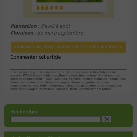
Plantation
: d’avril à août
Floraison
: de mai à septembre
Commenter cet article
Ecrit par Un toit pour les abeilles dans :
A lire sur les abeilles
,
Articles de
presse UTPLA
,
Autres initiatives
,
Bon à savoir
,
Nos actions
,
Un toit pour les
abeilles recommande
| Tags :
abeilles
,
achillée
,
bleuet
,
butineurs
,
coquelicot
,
fleurs
,
fleurs des prés
,
fleurs sauvages
,
floraison
,
jardin
,
jardinier
,
mauvaises herbes
,
ortie
,
pâquerette
,
pissenlit
,
plantation
,
prairie sauvage
,
prairies sauvages
,
printemps
,
sainfoin
,
trèfle
Commenter cet article
Rechercher