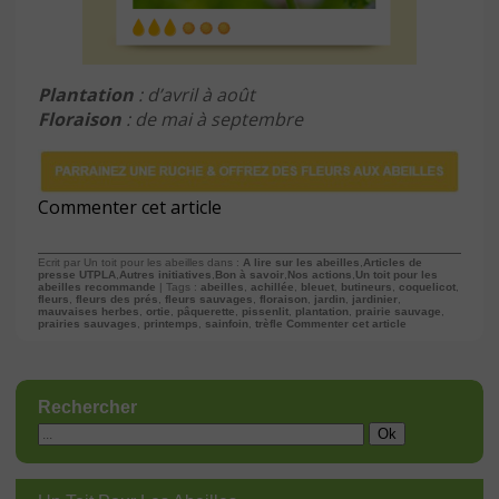
Plantation
: d’avril à août
Floraison
: de mai à septembre
Commenter cet article
Ecrit par Un toit pour les abeilles dans :
A lire sur les abeilles
,
Articles de
presse UTPLA
,
Autres initiatives
,
Bon à savoir
,
Nos actions
,
Un toit pour les
abeilles recommande
| Tags :
abeilles
,
achillée
,
bleuet
,
butineurs
,
coquelicot
,
fleurs
,
fleurs des prés
,
fleurs sauvages
,
floraison
,
jardin
,
jardinier
,
mauvaises herbes
,
ortie
,
pâquerette
,
pissenlit
,
plantation
,
prairie sauvage
,
prairies sauvages
,
printemps
,
sainfoin
,
trèfle
Commenter cet article
Rechercher