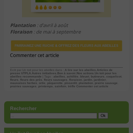
Plantation
: d’avril à août
Floraison
: de mai à septembre
Commenter cet article
Ecrit par Un toit pour les abeilles dans :
A lire sur les abeilles
,
Articles de
presse UTPLA
,
Autres initiatives
,
Bon à savoir
,
Nos actions
,
Un toit pour les
abeilles recommande
| Tags :
abeilles
,
achillée
,
bleuet
,
butineurs
,
coquelicot
,
fleurs
,
fleurs des prés
,
fleurs sauvages
,
floraison
,
jardin
,
jardinier
,
mauvaises herbes
,
ortie
,
pâquerette
,
pissenlit
,
plantation
,
prairie sauvage
,
prairies sauvages
,
printemps
,
sainfoin
,
trèfle
Commenter cet article
Rechercher