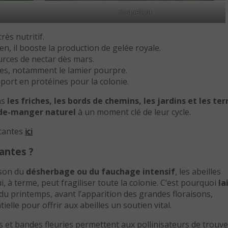
Coquelicot
rès nutritif.
len, il booste la production de gelée royale.
urces de nectar dès mars.
lles, notamment le lamier pourpre.
ort en protéines pour la colonie.
ns
les friches, les bords de chemins, les jardins et les ter
de-manger naturel
à un moment clé de leur cycle.
rtantes
ici
lantes ?
ison du
désherbage ou du fauchage intensif
, les abeilles
, à terme, peut fragiliser toute la colonie. C’est pourquoi
la
u printemps, avant l’apparition des grandes floraisons,
elle pour offrir aux abeilles un soutien vital.
ies et bandes fleuries permettent aux pollinisateurs de trouve