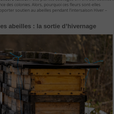
nce des colonies. Alors, pourquoi ces fleurs sont-elles
pporter soutien au abeilles pendant l’intersaison Hiver –
es abeilles : la sortie d’hivernage