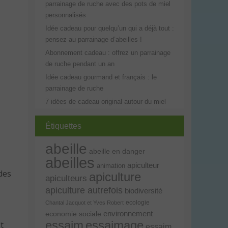
parrainage de ruche avec des pots de miel
personnalisés
Idée cadeau pour quelqu’un qui a déjà tout :
pensez au parrainage d’abeilles !
Abonnement cadeau : offrez un parrainage
de ruche pendant un an
Idée cadeau gourmand et français : le
parrainage de ruche
7 idées de cadeau original autour du miel
Étiquettes
abeille
abeille en danger
abeilles
apiculteur
animation
des
apiculture
apiculteurs
apiculture autrefois
biodiversité
ecologie
Chantal Jacquot et Yves Robert
environnement
economie sociale
essaim
essaimage
Et
essaim