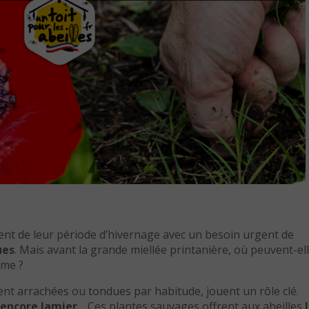
rtent de leur période d’hivernage avec un besoin urgent de
ues
. Mais avant la grande miellée printanière, où peuvent-el
rme ?
ent arrachées ou tondues par habitude, jouent un rôle clé.
 encore lamier
… Ces plantes sauvages offrent aux abeilles