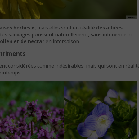
ises herbes »
, mais elles sont en réalité
des alliées
antes sauvages poussent naturellement, sans intervention
ollen et de nectar
en intersaison.
utriments
nt considérées comme indésirables, mais qui sont en réalit
rintemps :