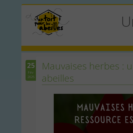
U
Mauvaises herbes : u
25
Fév
abeilles
2025