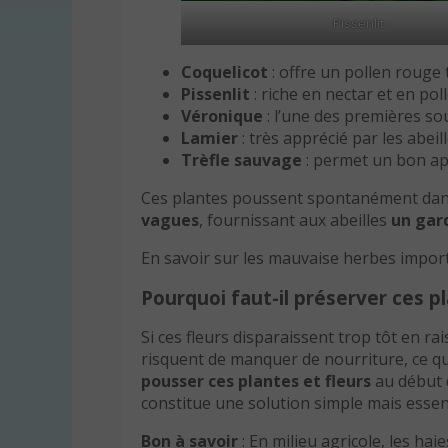
Pissenlit
Coquelicot
: offre un pollen rouge t
Pissenlit
: riche en nectar et en pol
Véronique
: l’une des premières so
Lamier
: très apprécié par les abei
Trèfle sauvage
: permet un bon app
Ces plantes poussent spontanément da
vagues
, fournissant aux abeilles
un gar
En savoir sur les mauvaise herbes impo
Pourquoi faut-il préserver ces p
Si ces fleurs disparaissent trop tôt en ra
risquent de manquer de nourriture, ce qui
pousser ces plantes
et fleurs
au début d
constitue une solution simple mais essenti
Bon à savoir
: En milieu agricole, les ha