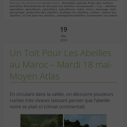
Ecrit par Un toit pour les abeilles dans :
Actualités apicole
,
Actus des ruchers
parrainés
,
Evénements
,
Un toit pour les abeilles recommande
| Tags :
abeilles
,
apiculteur
,
apiculteurs
,
apicultrice
,
apicultrices
,
lettre
,
merci
,
message
,
miel
,
parrainage
,
protection des abeilles
,
protéger les abeilles
,
ruches
,
sauver les
abeilles
,
un toit pour les abeilles
,
untoitpourlesabeilles
Commenter cet article
19
Mai
2010
Un Toit Pour Les Abeilles
au Maroc – Mardi 18 mai-
Moyen Atlas
En circulant dans la vallée, on découvre plusieurs
ruches très vivaces laissant penser que l’abeille
noire se plait ici (climat continental).