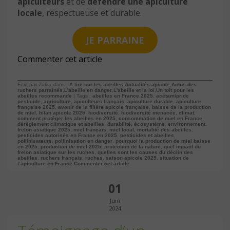
apiculteurs
et de
défendre une apiculture
locale
, respectueuse et durable.
JE PARRAINE
Commenter cet article
Ecrit par Zakia dans :
A lire sur les abeilles
,
Actualités apicole
,
Actus des
ruchers parrainés
,
L'abeille en danger
,
L'abeille et la loi
,
Un toit pour les
abeilles recommande
| Tags :
abeilles en France 2025
,
acétamipride
pesticide
,
agriculture
,
apiculteurs français
,
apiculture durable
,
apiculture
française 2025
,
avenir de la filière apicole française
,
baisse de la production
de miel
,
bilan apicole 2025
,
biodiversité
,
biodiversité menacée
,
climat
,
comment protéger les abeilles en 2025
,
consommation de miel en France
,
dérèglement climatique et abeilles
,
durabilité
,
écosystème
,
environnement
,
frelon asiatique 2025
,
miel français
,
miel local
,
mortalité des abeilles
,
pesticides autorisés en France en 2025
,
pesticides et abeilles
,
pollinisateurs
,
pollinisation en danger
,
pourquoi la production de miel baisse
en 2025
,
production de miel 2025
,
protection de la nature
,
quel impact du
frelon asiatique sur les ruches
,
quelles sont les causes du déclin des
abeilles
,
ruchers français
,
ruches
,
saison apicole 2025
,
situation de
l’apiculture en France
Commenter cet article
01
Juin
2024