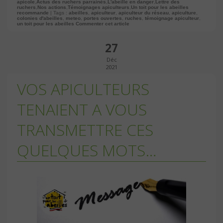
apicole
,
Actus des ruchers parrainés
,
L'abeille en danger
,
Lettre des
ruchers
,
Nos actions
,
Témoignages apiculteurs
,
Un toit pour les abeilles
recommande
| Tags :
abeilles
,
apiculteur
,
apiculteur du réseau
,
apiculture
,
colonies d'abeilles
,
meteo
,
portes ouvertes
,
ruches
,
témoignage apiculteur
,
un toit pour les abeilles
Commenter cet article
27
Déc
2021
VOS APICULTEURS
TENAIENT A VOUS
TRANSMETTRE CES
QUELQUES MOTS…