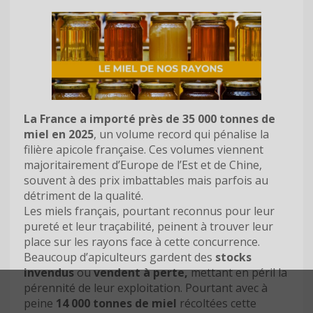
La France a importé près de 35 000 tonnes de
miel en 2025
, un volume record qui pénalise la
filière apicole française. Ces volumes viennent
majoritairement d’Europe de l’Est et de Chine,
souvent à des prix imbattables mais parfois au
détriment de la qualité.
Les miels français, pourtant reconnus pour leur
pureté et leur traçabilité, peinent à trouver leur
place sur les rayons face à cette concurrence.
Beaucoup d’apiculteurs gardent des
stocks
invendus
ou
vendent à perte,
mettant en péril la
pérennité de leur exploitation. Pourtant avec à
peine
14 000 tonnes de miel
récoltées cette