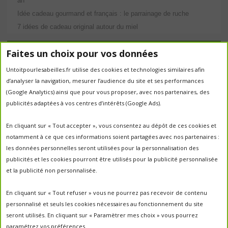
an
Idée cadeau gourmand et français : le parrainage de ruche
7 idées de cadeau original autour du miel
Étiquettes
Faites un choix pour vos données
Untoitpourlesabeilles.fr utilise des cookies et technologies similaires afin
abeilles
abeille
abeille en danger
animation
d’analyser la navigation, mesurer l’audience du site et ses performances
apiculture
apiculteurs
apiculture
apiculteur
(Google Analytics) ainsi que pour vous proposer, avec nos partenaires, des
autrefois
biodiversité
publicités adaptées à vos centres d’intérêts (Google Ads).
ecologie
Chantal Jacquot et Yves Robert
essaim
environnement
economie sociale
essaimage
En cliquant sur « Tout accepter », vous consentez au dépôt de ces cookies et
la vie de la
essaim sauvage
fleurs
notamment à ce que ces informations soient partagées avec nos partenaires :
miel
ruche
Maroc
miel
miel; production;abeilles
les données personnelles seront utilisées pour la personnalisation des
parrainage de ruche
français
parrainage
nature
panier
publicités et les cookies pourront être utilisés pour la publicité personnalisée
parrainer une ruche
pesticides
parrainer des abeilles
et la publicité non personnalisée.
portes ouvertes
PO2017
protection des abeilles
rencontre apiculteurs
ruche
récolte
récolte miel
En cliquant sur « Tout refuser » vous ne pourrez pas recevoir de contenu
un
sauvage
saison2017
saison2018
personnalisé et seuls les cookies nécessaires au fonctionnement du site
saison apicole
toit pour les abeilles
seront utilisés. En cliquant sur « Paramètrer mes choix » vous pourrez
untoitpourlesabeilles
paramétrez vos préférences.