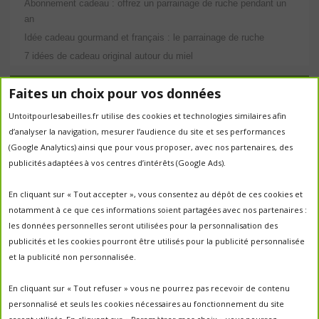
Abonnement cadeau : offrez un parrainage de ruche pendant un
an
Idée cadeau gourmand et français : le parrainage de ruche
7 idées de cadeau original autour du miel
Étiquettes
Faites un choix pour vos données
abeilles
Untoitpourlesabeilles.fr utilise des cookies et technologies similaires afin
abeille
abeille en danger
animation
d’analyser la navigation, mesurer l’audience du site et ses performances
apiculture
apiculteurs
apiculture
apiculteur
(Google Analytics) ainsi que pour vous proposer, avec nos partenaires, des
autrefois
biodiversité
ecologie
publicités adaptées à vos centres d’intérêts (Google Ads).
Chantal Jacquot et Yves Robert
essaim
environnement
economie sociale
essaimage
En cliquant sur « Tout accepter », vous consentez au dépôt de ces cookies et
la vie de la
essaim sauvage
fleurs
notamment à ce que ces informations soient partagées avec nos partenaires :
miel
ruche
Maroc
miel
miel; production;abeilles
les données personnelles seront utilisées pour la personnalisation des
parrainage de ruche
français
parrainage
nature
panier
publicités et les cookies pourront être utilisés pour la publicité personnalisée
parrainer une ruche
pesticides
parrainer des abeilles
et la publicité non personnalisée.
portes ouvertes
PO2017
protection des abeilles
rencontre apiculteurs
ruche
récolte
récolte miel
En cliquant sur « Tout refuser » vous ne pourrez pas recevoir de contenu
un
sauvage
saison2017
saison2018
personnalisé et seuls les cookies nécessaires au fonctionnement du site
saison apicole