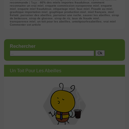
recommande
| Tags :
46% des miels importes frauduleux
,
comment
reconnaitre un vrai miel
,
enquete commission europeenne miel
,
enquete
miel
,
enquete miel frauduleux
,
etiquetage miel
,
faux miel
,
Fraude au miel
,
graohique importation miel
,
graphique production miel
,
miel français
,
miel
frelaté
,
parrainer des abeilles
,
parrainer une ruche
,
sauver les abeilles
,
sirop
de betterave
,
sirop de glucose
,
sirop de riz
,
taux de fraude miel
,
transparence miel
,
un toit pour les abeilles
,
untoitpourlesabeilles
,
vrai miel
Commenter cet article
Rechercher
Un Toit Pour Les Abeilles