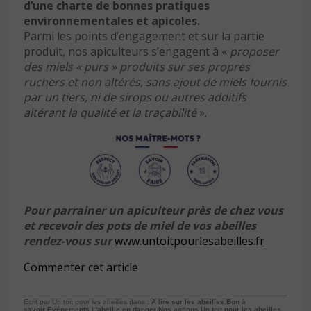
d’une charte de bonnes pratiques
environnementales et apicoles.
Parmi les points d’engagement et sur la partie
produit, nos apiculteurs s’engagent à «
proposer
des miels « purs » produits sur ses propres
ruchers et non altérés, sans ajout de miels fournis
par un tiers, ni de sirops ou autres additifs
altérant la qualité et la traçabilité
».
Pour parrainer un apiculteur près de chez vous
et recevoir des pots de miel de vos abeilles
rendez-vous sur
www.untoitpourlesabeilles.f
r
Commenter cet article
Ecrit par Un toit pour les abeilles dans :
A lire sur les abeilles
,
Bon à
savoir
,
Evénements
,
L'abeille en danger
,
Nos actions
,
Un toit pour les abeilles