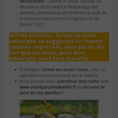
décroissant
– Décret n° 2020-1669 du 24
décembre 2020 relatif à l’étiquetage des
denrées alimentaires et modifiant le code de
la consommation entré en vigueur le 1er
janvier 2021.
NOTRE CONSEIL : Évitez les miels
mélangés. Ils suggèrent un impact
carbone important, sans parler du
fait que ces miels, pour être
mélangés, vont être chauffés.
Privilégiez l’
achat en circuit court,
chez un
apiculteur local ou encore sur le marché.
Vous pouvez aussi
parrainer une ruche
avec
www.untoitpourlesabeilles.fr
et
recevoir le
miel de vos abeilles !