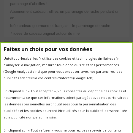
parrainage d’abeilles !
Abonnement cadeau : offrez un parrainage de ruche pendant un
an
Idée cadeau gourmand et français : le parrainage de ruche
7 idées de cadeau original autour du miel
Étiquettes
Faites un choix pour vos données
abeilles
Untoitpourlesabeilles.fr utilise des cookies et technologies similaires afin
abeille
abeille en danger
animation
d’analyser la navigation, mesurer l’audience du site et ses performances
apiculture
apiculteurs
apiculture
apiculteur
(Google Analytics) ainsi que pour vous proposer, avec nos partenaires, des
autrefois
biodiversité
ecologie
publicités adaptées à vos centres d’intérêts (Google Ads).
Chantal Jacquot et Yves Robert
essaim
environnement
economie sociale
essaimage
En cliquant sur « Tout accepter », vous consentez au dépôt de ces cookies et
la vie de la
essaim sauvage
fleurs
notamment à ce que ces informations soient partagées avec nos partenaires :
miel
ruche
Maroc
miel
miel; production;abeilles
les données personnelles seront utilisées pour la personnalisation des
parrainage de ruche
français
parrainage
nature
panier
publicités et les cookies pourront être utilisés pour la publicité personnalisée
parrainer une ruche
pesticides
parrainer des abeilles
et la publicité non personnalisée.
portes ouvertes
PO2017
protection des abeilles
rencontre apiculteurs
ruche
récolte
récolte miel
En cliquant sur « Tout refuser » vous ne pourrez pas recevoir de contenu