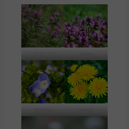
Trèfle sauvage
Lamier
Véronique
Pissenlit