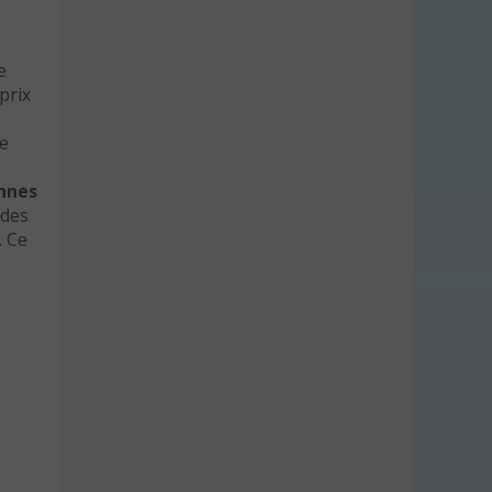
e
prix
ce
onnes
 des
. Ce