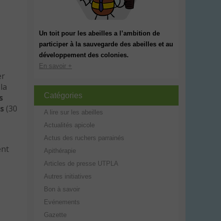
Un toit pour les abeilles a l’ambition de
participer à la sauvegarde des abeilles et au
développement des colonies.
En savoir +
er
la
Catégories
s
s
(30
A lire sur les abeilles
Actualités apicole
Actus des ruchers parrainés
ent
Apithérapie
Articles de presse UTPLA
Autres initiatives
Bon à savoir
Evénements
Gazette