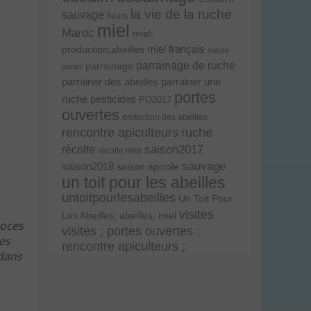
la vie de la ruche
sauvage
fleurs
miel
Maroc
miel;
miel français
production;abeilles
nature
parrainage de ruche
parrainage
panier
parrainer une
parrainer des abeilles
portes
ruche
pesticides
PO2017
ouvertes
protection des abeilles
rencontre apiculteurs
ruche
récolte
saison2017
récolte miel
sauvage
saison2018
saison apicole
un toit pour les abeilles
untoitpourlesabeilles
Un Toit Pour
visites
Les Abeilles; abeilles; miel
coces
visites ; portes ouvertes ;
Les
rencontre apiculteurs ;
 dans