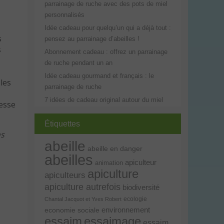
parrainage de ruche avec des pots de miel
personnalisés
Idée cadeau pour quelqu’un qui a déjà tout :
s
pensez au parrainage d’abeilles !
s
Abonnement cadeau : offrez un parrainage
de ruche pendant un an
Idée cadeau gourmand et français : le
les
parrainage de ruche
7 idées de cadeau original autour du miel
esse
Étiquettes
ns
abeille
abeille en danger
abeilles
apiculteur
animation
apiculture
apiculteurs
apiculture autrefois
biodiversité
ecologie
Chantal Jacquot et Yves Robert
environnement
economie sociale
essaim
essaimage
essaim