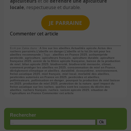
apiculteurs
et de
défendre une apiculture
locale
, respectueuse et durable.
JE PARRAINE
Commenter cet article
Ecrit par Zakia dans :
A lire sur les abeilles
,
Actualités apicole
,
Actus des
ruchers parrainés
,
L'abeille en danger
,
L'abeille et la loi
,
Un toit pour les
abeilles recommande
| Tags :
abeilles en France 2025
,
acétamipride
pesticide
,
agriculture
,
apiculteurs français
,
apiculture durable
,
apiculture
française 2025
,
avenir de la filière apicole française
,
baisse de la production
de miel
,
bilan apicole 2025
,
biodiversité
,
biodiversité menacée
,
climat
,
comment protéger les abeilles en 2025
,
consommation de miel en France
,
dérèglement climatique et abeilles
,
durabilité
,
écosystème
,
environnement
,
frelon asiatique 2025
,
miel français
,
miel local
,
mortalité des abeilles
,
pesticides autorisés en France en 2025
,
pesticides et abeilles
,
pollinisateurs
,
pollinisation en danger
,
pourquoi la production de miel baisse
en 2025
,
production de miel 2025
,
protection de la nature
,
quel impact du
frelon asiatique sur les ruches
,
quelles sont les causes du déclin des
abeilles
,
ruchers français
,
ruches
,
saison apicole 2025
,
situation de
l’apiculture en France
Commenter cet article
Rechercher