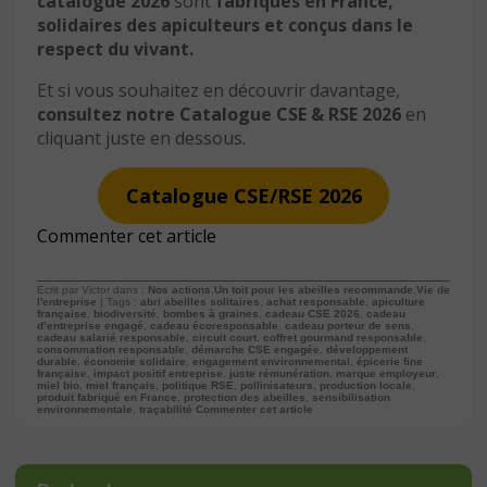
catalogue 2026
sont
fabriqués en France,
solidaires des apiculteurs et conçus dans le
respect du vivant.
Et si vous souhaitez en découvrir davantage,
consultez notre Catalogue CSE & RSE 2026
en
cliquant juste en dessous.
Catalogue CSE/RSE 2026
Commenter cet article
Ecrit par Victor dans :
Nos actions
,
Un toit pour les abeilles recommande
,
Vie de
l'entreprise
| Tags :
abri abeilles solitaires
,
achat responsable
,
apiculture
française
,
biodiversité
,
bombes à graines
,
cadeau CSE 2026
,
cadeau
d’entreprise engagé
,
cadeau écoresponsable
,
cadeau porteur de sens
,
cadeau salarié responsable
,
circuit court
,
coffret gourmand responsable
,
consommation responsable
,
démarche CSE engagée
,
développement
durable
,
économie solidaire
,
engagement environnemental
,
épicerie fine
française
,
impact positif entreprise
,
juste rémunération
,
marque employeur
,
miel bio
,
miel français
,
politique RSE
,
pollinisateurs
,
production locale
,
produit fabriqué en France
,
protection des abeilles
,
sensibilisation
environnementale
,
traçabilité
Commenter cet article