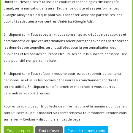
abeilles
Untoitpourlesabeilles.fr utilise des cookies et technologies similaires afin
abeille
abeille en danger
animation
d’analyser la navigation, mesurer l’audience du site et ses performances
apiculture
apiculteurs
apiculture
apiculteur
(Google Analytics) ainsi que pour vous proposer, avec nos partenaires, des
autrefois
biodiversité
ecologie
publicités adaptées à vos centres d’intérêts (Google Ads).
Chantal Jacquot et Yves Robert
essaim
environnement
economie sociale
essaimage
En cliquant sur « Tout accepter », vous consentez au dépôt de ces cookies et
la vie de la
essaim sauvage
fleurs
notamment à ce que ces informations soient partagées avec nos partenaires :
miel
ruche
Maroc
miel
miel; production;abeilles
les données personnelles seront utilisées pour la personnalisation des
parrainage de ruche
français
parrainage
nature
panier
publicités et les cookies pourront être utilisés pour la publicité personnalisée
parrainer une ruche
pesticides
parrainer des abeilles
et la publicité non personnalisée.
portes ouvertes
PO2017
protection des abeilles
rencontre apiculteurs
ruche
récolte
récolte miel
En cliquant sur « Tout refuser » vous ne pourrez pas recevoir de contenu
un
sauvage
saison2017
saison2018
personnalisé et seuls les cookies nécessaires au fonctionnement du site
saison apicole
toit pour les abeilles
seront utilisés. En cliquant sur « Paramètrer mes choix » vous pourrez
untoitpourlesabeilles
paramétrez vos préférences.
visites
visites ;
Un Toit Pour Les Abeilles; abeilles; miel
portes ouvertes ; rencontre apiculteurs ;
Pour en savoir plus sur la collecte des informations et la manière dont celle-ci
sont utilisées ou pour modifier vos préférences à tout moment, rendez-vous
sur le lien « Cookies » disponible en bas de page.
Tout accepter
Tout refuser
Paramétrer mes choix