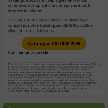
catalogue 2026
sont
fabriqués en France,
solidaires des apiculteurs et conçus dans le
respect du vivant.
Et si vous souhaitez en découvrir davantage,
consultez notre Catalogue CSE & RSE 2026
en
cliquant juste en dessous.
Catalogue CSE/RSE 2026
Commenter cet article
Ecrit par Victor dans :
Nos actions
,
Un toit pour les abeilles recommande
,
Vie de
l'entreprise
| Tags :
abri abeilles solitaires
,
achat responsable
,
apiculture
française
,
biodiversité
,
bombes à graines
,
cadeau CSE 2026
,
cadeau
d’entreprise engagé
,
cadeau écoresponsable
,
cadeau porteur de sens
,
cadeau salarié responsable
,
circuit court
,
coffret gourmand responsable
,
consommation responsable
,
démarche CSE engagée
,
développement
durable
,
économie solidaire
,
engagement environnemental
,
épicerie fine
française
,
impact positif entreprise
,
juste rémunération
,
marque employeur
,
miel bio
,
miel français
,
politique RSE
,
pollinisateurs
,
production locale
,
produit fabriqué en France
,
protection des abeilles
,
sensibilisation
environnementale
,
traçabilité
Commenter cet article