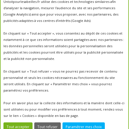
abeilles
Untoitpourlesabeilles.fr utilise des cookies et technologies similaires afin
abeille
abeille en danger
animation
d’analyser la navigation, mesurer l’audience du site et ses performances
apiculture
apiculteurs
apiculture
apiculteur
(Google Analytics) ainsi que pour vous proposer, avec nos partenaires, des
autrefois
biodiversité
ecologie
publicités adaptées à vos centres d’intérêts (Google Ads).
Chantal Jacquot et Yves Robert
essaim
environnement
economie sociale
essaimage
En cliquant sur « Tout accepter », vous consentez au dépôt de ces cookies et
la vie de la
essaim sauvage
fleurs
notamment à ce que ces informations soient partagées avec nos partenaires :
miel
ruche
Maroc
miel
miel; production;abeilles
les données personnelles seront utilisées pour la personnalisation des
parrainage de ruche
français
parrainage
nature
panier
publicités et les cookies pourront être utilisés pour la publicité personnalisée
parrainer une ruche
pesticides
parrainer des abeilles
et la publicité non personnalisée.
portes ouvertes
PO2017
protection des abeilles
rencontre apiculteurs
ruche
récolte
récolte miel
En cliquant sur « Tout refuser » vous ne pourrez pas recevoir de contenu
un
sauvage
saison2017
saison2018
personnalisé et seuls les cookies nécessaires au fonctionnement du site
saison apicole
toit pour les abeilles
seront utilisés. En cliquant sur « Paramètrer mes choix » vous pourrez
untoitpourlesabeilles
paramétrez vos préférences.
visites
visites ;
Un Toit Pour Les Abeilles; abeilles; miel
portes ouvertes ; rencontre apiculteurs ;
Pour en savoir plus sur la collecte des informations et la manière dont celle-ci
sont utilisées ou pour modifier vos préférences à tout moment, rendez-vous
sur le lien « Cookies » disponible en bas de page.
Tout accepter
Tout refuser
Paramétrer mes choix