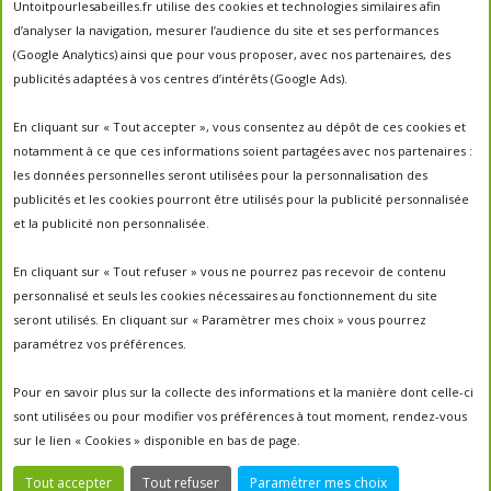
abeilles
Untoitpourlesabeilles.fr utilise des cookies et technologies similaires afin
abeille
abeille en danger
animation
d’analyser la navigation, mesurer l’audience du site et ses performances
apiculture
apiculteurs
apiculture
apiculteur
(Google Analytics) ainsi que pour vous proposer, avec nos partenaires, des
autrefois
biodiversité
ecologie
publicités adaptées à vos centres d’intérêts (Google Ads).
Chantal Jacquot et Yves Robert
essaim
environnement
economie sociale
essaimage
En cliquant sur « Tout accepter », vous consentez au dépôt de ces cookies et
la vie de la
essaim sauvage
fleurs
notamment à ce que ces informations soient partagées avec nos partenaires :
miel
ruche
Maroc
miel
miel; production;abeilles
les données personnelles seront utilisées pour la personnalisation des
parrainage de ruche
français
parrainage
nature
panier
publicités et les cookies pourront être utilisés pour la publicité personnalisée
parrainer une ruche
pesticides
parrainer des abeilles
et la publicité non personnalisée.
portes ouvertes
PO2017
protection des abeilles
rencontre apiculteurs
ruche
récolte
récolte miel
En cliquant sur « Tout refuser » vous ne pourrez pas recevoir de contenu
un
sauvage
saison2017
saison2018
personnalisé et seuls les cookies nécessaires au fonctionnement du site
saison apicole
toit pour les abeilles
seront utilisés. En cliquant sur « Paramètrer mes choix » vous pourrez
untoitpourlesabeilles
paramétrez vos préférences.
visites
visites ;
Un Toit Pour Les Abeilles; abeilles; miel
portes ouvertes ; rencontre apiculteurs ;
Pour en savoir plus sur la collecte des informations et la manière dont celle-ci
sont utilisées ou pour modifier vos préférences à tout moment, rendez-vous
sur le lien « Cookies » disponible en bas de page.
Tout accepter
Tout refuser
Paramétrer mes choix