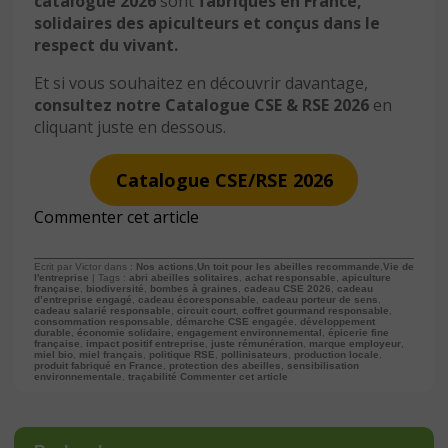
catalogue 2026
sont
fabriqués en France,
solidaires des apiculteurs et conçus dans le
respect du vivant.
Et si vous souhaitez en découvrir davantage,
consultez notre Catalogue CSE & RSE 2026
en
cliquant juste en dessous.
Catalogue CSE/RSE 2026
Commenter cet article
Ecrit par Victor dans :
Nos actions
,
Un toit pour les abeilles recommande
,
Vie de
l'entreprise
| Tags :
abri abeilles solitaires
,
achat responsable
,
apiculture
française
,
biodiversité
,
bombes à graines
,
cadeau CSE 2026
,
cadeau
d’entreprise engagé
,
cadeau écoresponsable
,
cadeau porteur de sens
,
cadeau salarié responsable
,
circuit court
,
coffret gourmand responsable
,
consommation responsable
,
démarche CSE engagée
,
développement
durable
,
économie solidaire
,
engagement environnemental
,
épicerie fine
française
,
impact positif entreprise
,
juste rémunération
,
marque employeur
,
miel bio
,
miel français
,
politique RSE
,
pollinisateurs
,
production locale
,
produit fabriqué en France
,
protection des abeilles
,
sensibilisation
environnementale
,
traçabilité
Commenter cet article