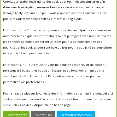
abeilles
Untoitpourlesabeilles.fr utilise des cookies et technologies similaires afin
abeille
abeille en danger
animation
d’analyser la navigation, mesurer l’audience du site et ses performances
apiculture
apiculteurs
apiculture
apiculteur
(Google Analytics) ainsi que pour vous proposer, avec nos partenaires, des
autrefois
biodiversité
ecologie
publicités adaptées à vos centres d’intérêts (Google Ads).
Chantal Jacquot et Yves Robert
essaim
environnement
economie sociale
essaimage
En cliquant sur « Tout accepter », vous consentez au dépôt de ces cookies et
la vie de la
essaim sauvage
fleurs
notamment à ce que ces informations soient partagées avec nos partenaires :
miel
ruche
Maroc
miel
miel; production;abeilles
les données personnelles seront utilisées pour la personnalisation des
parrainage de ruche
français
parrainage
nature
panier
publicités et les cookies pourront être utilisés pour la publicité personnalisée
parrainer une ruche
pesticides
parrainer des abeilles
et la publicité non personnalisée.
portes ouvertes
PO2017
protection des abeilles
rencontre apiculteurs
ruche
récolte
récolte miel
En cliquant sur « Tout refuser » vous ne pourrez pas recevoir de contenu
un
sauvage
saison2017
saison2018
personnalisé et seuls les cookies nécessaires au fonctionnement du site
saison apicole
toit pour les abeilles
seront utilisés. En cliquant sur « Paramètrer mes choix » vous pourrez
untoitpourlesabeilles
paramétrez vos préférences.
visites
visites ;
Un Toit Pour Les Abeilles; abeilles; miel
portes ouvertes ; rencontre apiculteurs ;
Pour en savoir plus sur la collecte des informations et la manière dont celle-ci
sont utilisées ou pour modifier vos préférences à tout moment, rendez-vous
sur le lien « Cookies » disponible en bas de page.
Tout accepter
Tout refuser
Paramétrer mes choix