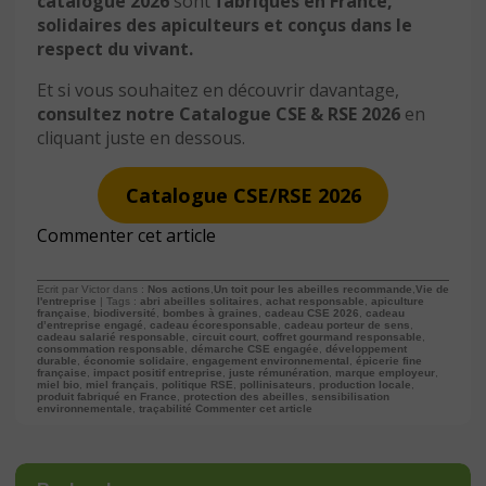
catalogue 2026
sont
fabriqués en France,
solidaires des apiculteurs et conçus dans le
respect du vivant.
Et si vous souhaitez en découvrir davantage,
consultez notre Catalogue CSE & RSE 2026
en
cliquant juste en dessous.
Catalogue CSE/RSE 2026
Commenter cet article
Ecrit par Victor dans :
Nos actions
,
Un toit pour les abeilles recommande
,
Vie de
l'entreprise
| Tags :
abri abeilles solitaires
,
achat responsable
,
apiculture
française
,
biodiversité
,
bombes à graines
,
cadeau CSE 2026
,
cadeau
d’entreprise engagé
,
cadeau écoresponsable
,
cadeau porteur de sens
,
cadeau salarié responsable
,
circuit court
,
coffret gourmand responsable
,
consommation responsable
,
démarche CSE engagée
,
développement
durable
,
économie solidaire
,
engagement environnemental
,
épicerie fine
française
,
impact positif entreprise
,
juste rémunération
,
marque employeur
,
miel bio
,
miel français
,
politique RSE
,
pollinisateurs
,
production locale
,
produit fabriqué en France
,
protection des abeilles
,
sensibilisation
environnementale
,
traçabilité
Commenter cet article