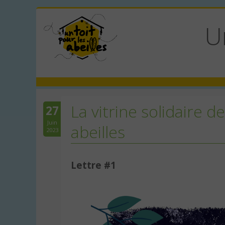
U
La vitrine solidaire d
27
Juin
abeilles
2023
Lettre #1