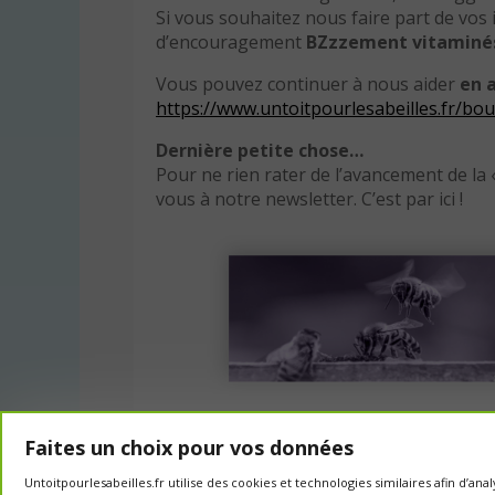
Si vous souhaitez nous faire part de vos
d’encouragement
BZzzement vitaminé
Vous pouvez continuer à nous aider
en 
https://www.untoitpourlesabeilles.fr/bou
Dernière petite chose…
Pour ne rien rater de l’avancement de la « 
vous à notre newsletter. C’est par ici !
Faites un choix pour vos données
Untoitpourlesabeilles.fr utilise des cookies et technologies similaires afin d’a