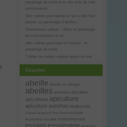
parrainage de ruche avec des pots de miel
personnalisés
Idée cadeau pour quelqu’un qui a déjà tout :
pensez au parrainage d’abeilles !
Abonnement cadeau : offrez un parrainage
de ruche pendant un an
Idée cadeau gourmand et français : le
parrainage de ruche
7 idées de cadeau original autour du miel
s
Étiquettes
abeille
abeille en danger
abeilles
apiculteur
animation
apiculture
apiculteurs
apiculture autrefois
biodiversité
ecologie
Chantal Jacquot et Yves Robert
environnement
economie sociale
essaim
essaimage
essaim