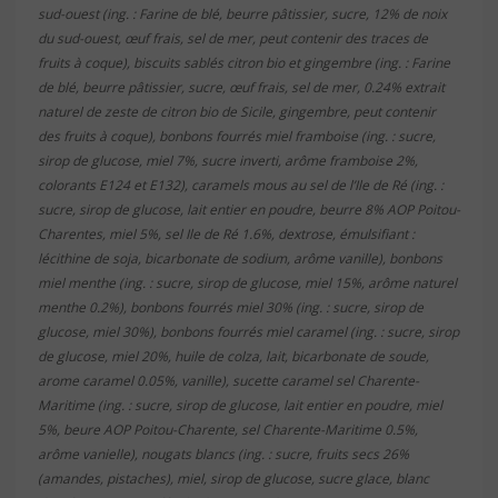
sud-ouest (ing. : Farine de blé, beurre pâtissier, sucre, 12% de noix
du sud-ouest, œuf frais, sel de mer, peut contenir des traces de
fruits à coque), biscuits sablés citron bio et gingembre (ing. : Farine
de blé, beurre pâtissier, sucre, œuf frais, sel de mer, 0.24% extrait
naturel de zeste de citron bio de Sicile, gingembre, peut contenir
des fruits à coque), bonbons fourrés miel framboise (ing. : sucre,
sirop de glucose, miel 7%, sucre inverti, arôme framboise 2%,
colorants E124 et E132), caramels mous au sel de l’Ile de Ré (ing. :
sucre, sirop de glucose, lait entier en poudre, beurre 8% AOP Poitou-
Charentes, miel 5%, sel Ile de Ré 1.6%, dextrose, émulsifiant :
lécithine de soja, bicarbonate de sodium, arôme vanille), bonbons
miel menthe (ing. : sucre, sirop de glucose, miel 15%, arôme naturel
menthe 0.2%), bonbons fourrés miel 30% (ing. : sucre, sirop de
glucose, miel 30%), bonbons fourrés miel caramel (ing. : sucre, sirop
de glucose, miel 20%, huile de colza, lait, bicarbonate de soude,
arome caramel 0.05%, vanille), sucette caramel sel Charente-
Maritime (ing. : sucre, sirop de glucose, lait entier en poudre, miel
5%, beure AOP Poitou-Charente, sel Charente-Maritime 0.5%,
arôme vanielle), nougats blancs (ing. : sucre, fruits secs 26%
(amandes, pistaches), miel, sirop de glucose, sucre glace, blanc