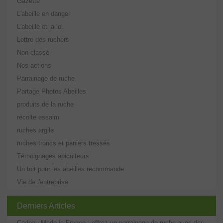
Gazette
L'abeille en danger
L'abeille et la loi
Lettre des ruchers
Non classé
Nos actions
Parrainage de ruche
Partage Photos Abeilles
produits de la ruche
récolte essaim
ruches argile
ruches troncs et paniers tressés
Témoignages apiculteurs
Un toit pour les abeilles recommande
Vie de l'entreprise
Derniers Articles
Cadeau Made in France : offrez un parrainage de ruche avec des