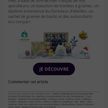
miel, à base de 30% de miel français de nos
apiculteurs, un baluchon de bombes à graines, un
diplôme ensemencé du Dorloteur d’Abeilles, un
sachet de graines de basilic et des autocollants
éco-conçus !
JE DÉCOUVRE
Commenter cet article
Ecrit par Un toit pour les abeilles dans :
Autres initiatives
,
Evénements
,
Nos
actions
,
Un toit pour les abeilles recommande
,
Vie de l'entreprise
| Tags :
bougie
,
cadeau eco-responsable
,
cadeau ecolo
,
cadeau noel
,
cadeaux
ecolos
,
cadeaux noel ecolo
,
coffret
,
coffret à composer
,
diy
,
fetes
,
idee
cadeau
,
idee de cadeaux eco-responsables
,
ideecadeau
,
made in france
,
miel
,
noel
,
nougat
Commenter cet article