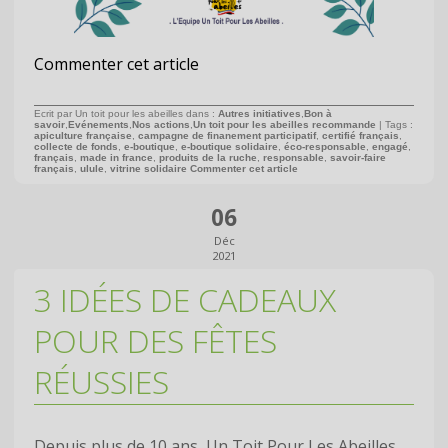
Commenter cet article
Ecrit par Un toit pour les abeilles dans :
Autres initiatives
,
Bon à
savoir
,
Evénements
,
Nos actions
,
Un toit pour les abeilles recommande
| Tags :
apiculture française
,
campagne de finanement participatif
,
certifié français
,
collecte de fonds
,
e-boutique
,
e-boutique solidaire
,
éco-responsable
,
engagé
,
français
,
made in france
,
produits de la ruche
,
responsable
,
savoir-faire
français
,
ulule
,
vitrine solidaire
Commenter cet article
06
Déc
2021
3 IDÉES DE CADEAUX
POUR DES FÊTES
RÉUSSIES
Depuis plus de 10 ans, Un Toit Pour Les Abeilles