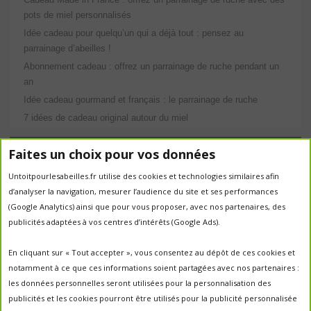
pots de miel personnalisés
Idée cadeau pour quelqu’un qui a déjà tout : pensez au
parrainage d’abeilles !
Abonnement cadeau : offrez un parrainage de ruche pendant un
an
Idée cadeau gourmand et français : le parrainage de ruche
7 idées de cadeau original autour du miel
Étiquettes
Faites un choix pour vos données
abeilles
Untoitpourlesabeilles.fr utilise des cookies et technologies similaires afin
abeille
abeille en danger
animation
d’analyser la navigation, mesurer l’audience du site et ses performances
apiculture
apiculteurs
apiculture
apiculteur
(Google Analytics) ainsi que pour vous proposer, avec nos partenaires, des
autrefois
biodiversité
ecologie
publicités adaptées à vos centres d’intérêts (Google Ads).
Chantal Jacquot et Yves Robert
essaim
environnement
economie sociale
essaimage
En cliquant sur « Tout accepter », vous consentez au dépôt de ces cookies et
la vie de la
essaim sauvage
fleurs
notamment à ce que ces informations soient partagées avec nos partenaires :
miel
ruche
Maroc
miel
miel; production;abeilles
les données personnelles seront utilisées pour la personnalisation des
parrainage de ruche
français
parrainage
nature
panier
publicités et les cookies pourront être utilisés pour la publicité personnalisée
parrainer une ruche
pesticides
parrainer des abeilles