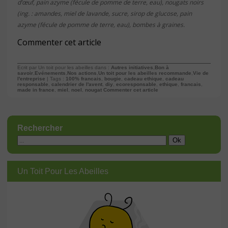
d’œuf, pain azyme (fécule de pomme de terre, eau), nougats noirs
(ing. : amandes, miel de lavande, sucre, sirop de glucose, pain
azyme (fécule de pomme de terre, eau), bombes à graines.
Commenter cet article
Ecrit par Un toit pour les abeilles dans :
Autres initiatives
,
Bon à
savoir
,
Evénements
,
Nos actions
,
Un toit pour les abeilles recommande
,
Vie de
l'entreprise
| Tags :
100% francais
,
bougie
,
cadeau ethique
,
cadeau
responsable
,
calendrier de l'avent
,
diy
,
ecoresponsable
,
ethique
,
francais
,
made in france
,
miel
,
noel
,
nougat
Commenter cet article
Rechercher
Un Toit Pour Les Abeilles