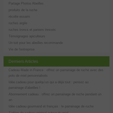
Partage Photos Abeilles
produits de la ruche
récolte essaim
ruches argile
ruches troncs et paniers tressés
Témoignages apiculteurs
Un toit pour les abeilles recommande
Vie de l'entreprise
Derniers Articles
Cadeau Made in France : offrez un parrainage de ruche avec des
pots de miel personnalisés
Idée cadeau pour quelqu’un qui a déjà tout : pensez au
parrainage d’abeilles !
Abonnement cadeau : offrez un parrainage de ruche pendant un
an
Idée cadeau gourmand et français : le parrainage de ruche
7 idées de cadeau original autour du miel