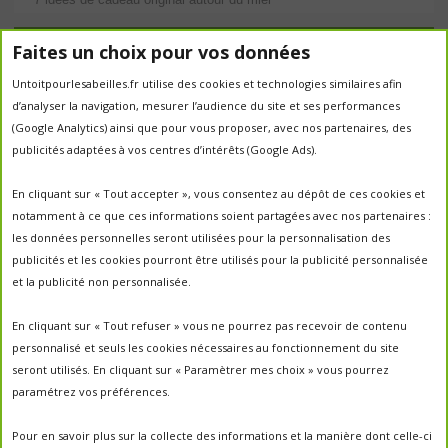
Étiquettes
Faites un choix pour vos données
Untoitpourlesabeilles.fr utilise des cookies et technologies similaires afin
abeilles
abeille
abeille en danger
animation
d’analyser la navigation, mesurer l’audience du site et ses performances
apiculture
apiculteurs
apiculture
apiculteur
(Google Analytics) ainsi que pour vous proposer, avec nos partenaires, des
autrefois
biodiversité
publicités adaptées à vos centres d’intérêts (Google Ads).
ecologie
Chantal Jacquot et Yves Robert
essaim
environnement
economie sociale
essaimage
En cliquant sur « Tout accepter », vous consentez au dépôt de ces cookies et
la vie de la
essaim sauvage
fleurs
notamment à ce que ces informations soient partagées avec nos partenaires :
miel
ruche
Maroc
miel
miel; production;abeilles
les données personnelles seront utilisées pour la personnalisation des
parrainage de ruche
français
parrainage
nature
panier
publicités et les cookies pourront être utilisés pour la publicité personnalisée
parrainer une ruche
pesticides
parrainer des abeilles
et la publicité non personnalisée.
portes ouvertes
PO2017
protection des abeilles
rencontre apiculteurs
ruche
récolte
récolte miel
En cliquant sur « Tout refuser » vous ne pourrez pas recevoir de contenu
un
sauvage
saison2017
saison2018
personnalisé et seuls les cookies nécessaires au fonctionnement du site
saison apicole
toit pour les abeilles
seront utilisés. En cliquant sur « Paramètrer mes choix » vous pourrez
untoitpourlesabeilles
paramétrez vos préférences.
visites
visites ;
Un Toit Pour Les Abeilles; abeilles; miel
portes ouvertes ; rencontre apiculteurs ;
Pour en savoir plus sur la collecte des informations et la manière dont celle-ci