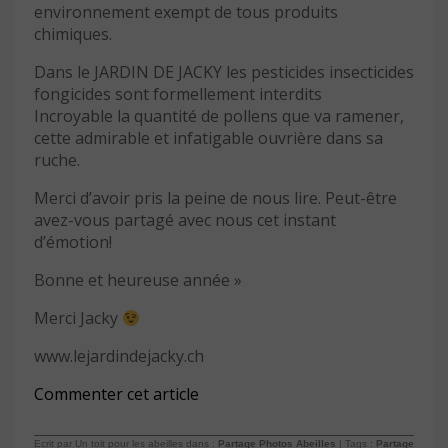
environnement exempt de tous produits
chimiques.
Dans le JARDIN DE JACKY les pesticides insecticides
fongicides sont formellement interdits
Incroyable la quantité de pollens que va ramener,
cette admirable et infatigable ouvrière dans sa
ruche.
Merci d’avoir pris la peine de nous lire. Peut-être
avez-vous partagé avec nous cet instant
d’émotion!
Bonne et heureuse année »
Merci Jacky
www.lejardindejacky.ch
Commenter cet article
Ecrit par Un toit pour les abeilles dans :
Partage Photos Abeilles
| Tags :
Partage