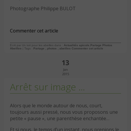
Photographe Philippe BULOT
Commenter cet article
Ecrit par Un toit pour les abeilles dans :
Actualités apicole
,
Partage Photos
Abeilles
| Tags :
Partage ; photos ; abeilles
Commenter cet article
13
Jan
2015
Arrêt sur image …
Alors que le monde autour de nous, court,
toujours aussi pressé, nous vous proposons une
petite « pause », une parenthèse enchantée…
Et si nous, le temps d’un instant, nous prenions le