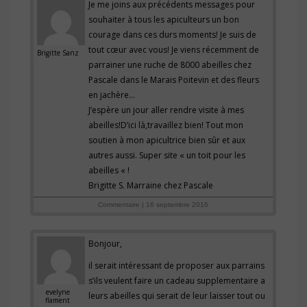
Je me joins aux précédents messages pour
souhaiter à tous les apiculteurs un bon
courage dans ces durs moments! Je suis de
tout cœur avec vous! Je viens récemment de
Brigitte Sanz
parrainer une ruche de 8000 abeilles chez
Pascale dans le Marais Poitevin et des fleurs
en jachère…
J’espère un jour aller rendre visite à mes
abeilles!D’ici là,travaillez bien! Tout mon
soutien à mon apicultrice bien sûr et aux
autres aussi. Super site « un toit pour les
abeilles « !
Brigitte S. Marraine chez Pascale
Commentaire | 16 septembre 2016
Bonjour,
il serait intéressant de proposer aux parrains
s’ils veulent faire un cadeau supplementaire a
evelyne
leurs abeilles qui serait de leur laisser tout ou
flament