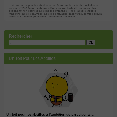
Ecrit par Un toit pour les abeilles dans :
A lire sur les abeilles
,
Articles de
presse UTPLA
,
Autres initiatives
,
Bon à savoir
,
L'abeille en danger
,
Nos
actions
,
Un toit pour les abeilles recommande
| Tags :
abeille
,
abeille
maçonne
,
abeille sauvage
,
abeilles sauvages
,
melliferes
,
osmia cornuta
,
osmia rufa
,
osmie
,
pesticides
Commenter cet article
Rechercher
Un Toit Pour Les Abeilles
Un toit pour les abeilles a l’ambition de participer à la