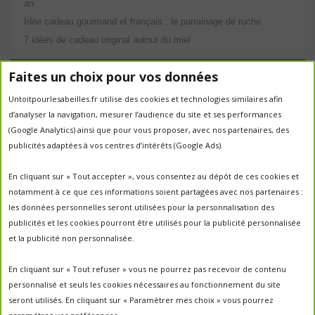
an
Idée cadeau gourmand et français : le parrainage de ruche
7 idées de cadeau original autour du miel
Étiquettes
Faites un choix pour vos données
Untoitpourlesabeilles.fr utilise des cookies et technologies similaires afin
abeilles
abeille
abeille en danger
animation
d’analyser la navigation, mesurer l’audience du site et ses performances
apiculture
apiculteurs
apiculture
apiculteur
(Google Analytics) ainsi que pour vous proposer, avec nos partenaires, des
autrefois
biodiversité
publicités adaptées à vos centres d’intérêts (Google Ads).
ecologie
Chantal Jacquot et Yves Robert
essaim
environnement
economie sociale
essaimage
En cliquant sur « Tout accepter », vous consentez au dépôt de ces cookies et
la vie de la
essaim sauvage
fleurs
notamment à ce que ces informations soient partagées avec nos partenaires :
miel
ruche
Maroc
miel
miel; production;abeilles
les données personnelles seront utilisées pour la personnalisation des
parrainage de ruche
français
parrainage
nature
panier
publicités et les cookies pourront être utilisés pour la publicité personnalisée
parrainer une ruche
pesticides
parrainer des abeilles
et la publicité non personnalisée.
portes ouvertes
PO2017
protection des abeilles
rencontre apiculteurs
ruche
récolte
récolte miel
En cliquant sur « Tout refuser » vous ne pourrez pas recevoir de contenu
un
sauvage
saison2017
saison2018
personnalisé et seuls les cookies nécessaires au fonctionnement du site
saison apicole
toit pour les abeilles
seront utilisés. En cliquant sur « Paramètrer mes choix » vous pourrez
untoitpourlesabeilles