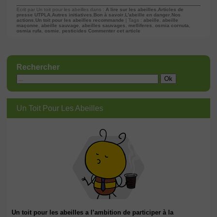
Ecrit par Un toit pour les abeilles dans :
A lire sur les abeilles
,
Articles de
presse UTPLA
,
Autres initiatives
,
Bon à savoir
,
L'abeille en danger
,
Nos
actions
,
Un toit pour les abeilles recommande
| Tags :
abeille
,
abeille
maçonne
,
abeille sauvage
,
abeilles sauvages
,
melliferes
,
osmia cornuta
,
osmia rufa
,
osmie
,
pesticides
Commenter cet article
Rechercher
Un Toit Pour Les Abeilles
Un toit pour les abeilles a l’ambition de participer à la