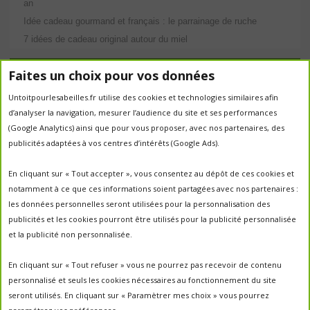
an
Idée cadeau gourmand et français : le parrainage de ruche
7 idées de cadeau original autour du miel
Étiquettes
Faites un choix pour vos données
Untoitpourlesabeilles.fr utilise des cookies et technologies similaires afin
abeilles
abeille
abeille en danger
animation
d’analyser la navigation, mesurer l’audience du site et ses performances
apiculture
apiculteurs
apiculture
apiculteur
(Google Analytics) ainsi que pour vous proposer, avec nos partenaires, des
autrefois
biodiversité
publicités adaptées à vos centres d’intérêts (Google Ads).
ecologie
Chantal Jacquot et Yves Robert
essaim
environnement
economie sociale
essaimage
En cliquant sur « Tout accepter », vous consentez au dépôt de ces cookies et
la vie de la
essaim sauvage
fleurs
notamment à ce que ces informations soient partagées avec nos partenaires :
miel
ruche
Maroc
miel
miel; production;abeilles
les données personnelles seront utilisées pour la personnalisation des
parrainage de ruche
français
parrainage
nature
panier
publicités et les cookies pourront être utilisés pour la publicité personnalisée
parrainer une ruche
pesticides
parrainer des abeilles
et la publicité non personnalisée.
portes ouvertes
PO2017
protection des abeilles
rencontre apiculteurs
ruche
récolte
récolte miel
En cliquant sur « Tout refuser » vous ne pourrez pas recevoir de contenu
un
sauvage
saison2017
saison2018
personnalisé et seuls les cookies nécessaires au fonctionnement du site
saison apicole
toit pour les abeilles
seront utilisés. En cliquant sur « Paramètrer mes choix » vous pourrez
untoitpourlesabeilles