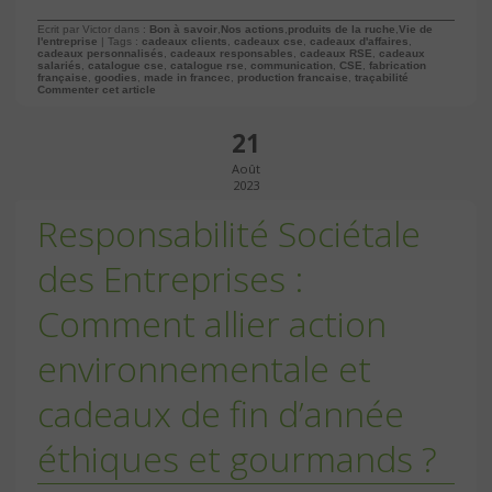
Ecrit par Victor dans :
Bon à savoir
,
Nos actions
,
produits de la ruche
,
Vie de
l'entreprise
| Tags :
cadeaux clients
,
cadeaux cse
,
cadeaux d'affaires
,
cadeaux personnalisés
,
cadeaux responsables
,
cadeaux RSE
,
cadeaux
salariés
,
catalogue cse
,
catalogue rse
,
communication
,
CSE
,
fabrication
française
,
goodies
,
made in francec
,
production francaise
,
traçabilité
Commenter cet article
21
Août
2023
Responsabilité Sociétale
des Entreprises :
Comment allier action
environnementale et
cadeaux de fin d’année
éthiques et gourmands ?