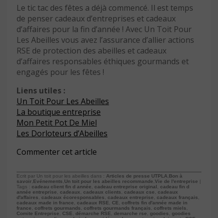
Le tic tac des fêtes a déjà commencé. Il est temps
de penser cadeaux d’entreprises et cadeaux
d’affaires pour la fin d’année ! Avec Un Toit Pour
Les Abeilles vous avez l’assurance d’allier actions
RSE de protection des abeilles et cadeaux
d’affaires responsables éthiques gourmands et
engagés pour les fêtes !
Liens utiles :
Un Toit Pour Les Abeilles
La boutique entreprise
Mon Petit Pot De Miel
Les Dorloteurs d’Abeilles
Commenter cet article
Ecrit par Un toit pour les abeilles dans :
Articles de presse UTPLA
,
Bon à
savoir
,
Evénements
,
Un toit pour les abeilles recommande
,
Vie de l'entreprise
|
Tags :
cadeau client fin d année
,
cadeau entreprise original
,
cadeau fin d
année entreprise
,
cadeaux
,
cadeaux clients
,
cadeaux cse
,
cadeaux
d'affaires
,
cadeaux écoresponsables
,
cadeaux entreprise
,
cadeaux français
,
cadeaux made in france
,
cadeaux RSE
,
CE
,
coffrets fin d'année made in
france
,
coffrets gourmands
,
coffrets gourmands français
,
coffrets miels
,
Comite Entreprise
,
CSE
,
démarche RSE
,
demarche rse
,
goodies
,
goodies