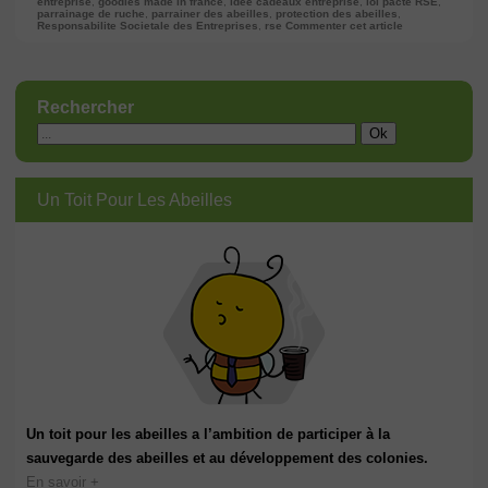
entreprise
,
goodies made in france
,
idée cadeaux entreprise
,
loi pacte RSE
,
parrainage de ruche
,
parrainer des abeilles
,
protection des abeilles
,
Responsabilite Societale des Entreprises
,
rse
Commenter cet article
Rechercher
Un Toit Pour Les Abeilles
Un toit pour les abeilles a l’ambition de participer à la
sauvegarde des abeilles et au développement des colonies.
En savoir +