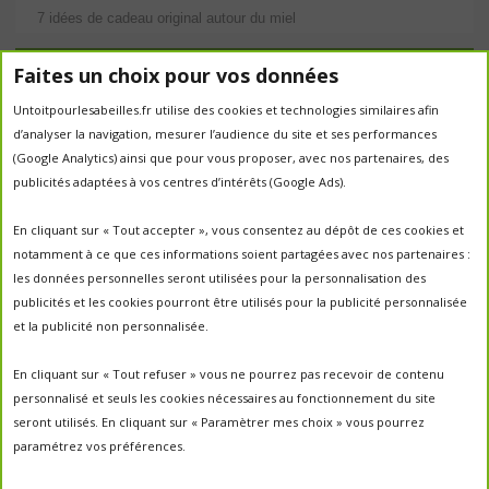
7 idées de cadeau original autour du miel
Étiquettes
Faites un choix pour vos données
abeilles
Untoitpourlesabeilles.fr utilise des cookies et technologies similaires afin
abeille
abeille en danger
animation
d’analyser la navigation, mesurer l’audience du site et ses performances
apiculture
apiculteurs
apiculture
apiculteur
(Google Analytics) ainsi que pour vous proposer, avec nos partenaires, des
autrefois
biodiversité
ecologie
publicités adaptées à vos centres d’intérêts (Google Ads).
Chantal Jacquot et Yves Robert
essaim
environnement
economie sociale
essaimage
En cliquant sur « Tout accepter », vous consentez au dépôt de ces cookies et
la vie de la
essaim sauvage
fleurs
notamment à ce que ces informations soient partagées avec nos partenaires :
miel
ruche
Maroc
miel
miel; production;abeilles
les données personnelles seront utilisées pour la personnalisation des
parrainage de ruche
français
parrainage
nature
panier
publicités et les cookies pourront être utilisés pour la publicité personnalisée
parrainer une ruche
pesticides
parrainer des abeilles
et la publicité non personnalisée.
portes ouvertes
PO2017
protection des abeilles
rencontre apiculteurs
ruche
récolte
récolte miel
En cliquant sur « Tout refuser » vous ne pourrez pas recevoir de contenu
un
sauvage
saison2017
saison2018
personnalisé et seuls les cookies nécessaires au fonctionnement du site
saison apicole
toit pour les abeilles
seront utilisés. En cliquant sur « Paramètrer mes choix » vous pourrez
untoitpourlesabeilles
paramétrez vos préférences.
visites
visites ;
Un Toit Pour Les Abeilles; abeilles; miel
portes ouvertes ; rencontre apiculteurs ;