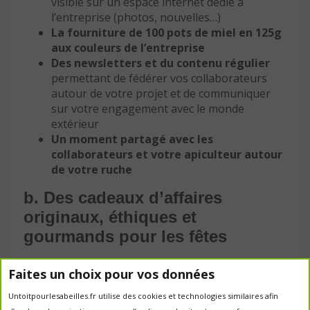
visible sur un espace internet dédié à
l’entreprise (photos, nouvelles…)
La fourniture de 100 pots de miel en 125g
aux couleurs de l’entreprise
Des newsletters et du contenu régulier
permettant de fédérer vos collaborateurs
autour de votre projet et de communiquer
sur votre engagement avec le monde
extérieur
Un moment partagé avec les
collaborateurs et votre apiculteur autour
de votre ruche
b. Des cadeaux d’affaires
originaux, éthiques et
gourmands pour les fêtes
Faites un choix pour vos données
Untoitpourlesabeilles.fr utilise des cookies et technologies similaires afin