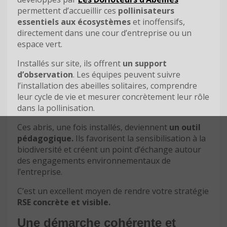
permettent d’accueillir ces
pollinisateurs
essentiels aux écosystèmes
et inoffensifs,
directement dans une cour d’entreprise ou un
espace vert.
Installés sur site, ils offrent
un support
d’observation
. Les équipes peuvent suivre
l’installation des abeilles solitaires, comprendre
leur cycle de vie et mesurer concrètement leur rôle
dans la pollinisation.
Ces abris, une fois installés, deviennent
un outil
pédagogique.
Ils favorisent la sensibilisation à la
biodiversité et créent un point d’échange autour
des engagements environnementaux de
l’entreprise.
C’est un excellent moyen de rendre votre stratégie
RSE concrète et visible.
Une démarche cohérente et