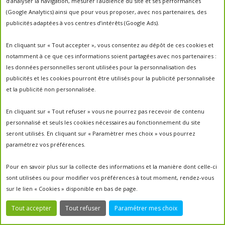
d’analyser la navigation, mesurer l’audience du site et ses performances
(Google Analytics) ainsi que pour vous proposer, avec nos partenaires, des
publicités adaptées à vos centres d’intérêts (Google Ads).
Pour les fêtes de fin d’année, Un Toit Pour Les
En cliquant sur « Tout accepter », vous consentez au dépôt de ces cookies et
Abeilles propose
tout un panel de coffrets et
notamment à ce que ces informations soient partagées avec nos partenaires :
cadeaux écoresponsables et solidaires.
Parmi
les données personnelles seront utilisées pour la personnalisation des
les petits incontournables : nos coffrets miels La
publicités et les cookies pourront être utilisés pour la publicité personnalisée
Palette Des Saveurs : 1
00% français, éco-conçus
et la publicité non personnalisée.
et gourmands.
Disponible en 5 versions
, vous pouvez choisir
En cliquant sur « Tout refuser » vous ne pourrez pas recevoir de contenu
parmi les options de coffrets
3, 6, 9, 12 ou 16 pots
personnalisé et seuls les cookies nécessaires au fonctionnement du site
de miel,
chacun représentant une délicieuse
seront utilisés. En cliquant sur « Paramètrer mes choix » vous pourrez
variété de saveurs et d’arômes enivrants. Des
paramétrez vos préférences.
miels garantis 100% français, respectueux des
abeilles et de nos terroirs.
Pour en savoir plus sur la collecte des informations et la manière dont celle-ci
sont utilisées ou pour modifier vos préférences à tout moment, rendez-vous
c. Des petits pots de miel
sur le lien « Cookies » disponible en bas de page.
personnalisés et engagés pour
créer l’événement
Tout accepter
Tout refuser
Paramétrer mes choix