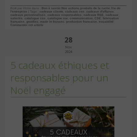
Ecrit par Victor dans :
Bon à savoir
,
Nos actions
,
produits de la ruche
,
Vie de
l'entreprise
| Tags :
cadeaux clients
,
cadeaux cse
,
cadeaux d'affaires
,
cadeaux personnalisés
,
cadeaux responsables
,
cadeaux RSE
,
cadeaux
salariés
,
catalogue cse
,
catalogue rse
,
communication
,
CSE
,
fabrication
française
,
goodies
,
made in francec
,
production francaise
,
traçabilité
Commenter cet article
28
Nov
2024
5 cadeaux éthiques et
responsables pour un
Noël engagé