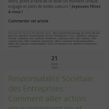
Alors, prêts à faire de ce Noël un moment unique,
engagé et plein de belles valeurs ?
Joyeuses fêtes
à vous !
Commenter cet article
Ecrit par Un toit pour les abeilles dans :
Non classé
,
Parrainage de ruche
,
Un toit
pour les abeilles recommande
,
Vie de l'entreprise
| Tags :
abeilles
,
cadeaux
clients
,
cadeaux cse
,
cadeaux d'affaires
,
cadeaux noel
,
idee cadeau
,
idée
cadeau noel
,
idée cadeaux entreprise
,
idées cadeaux écoresponsables
,
idées de cadeaux responsables
,
miel
,
un toit pour les abeilles
Commenter
cet article
21
Août
2023
Responsabilité Sociétale
des Entreprises :
Comment allier action
environnementale et