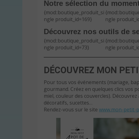
Notre sélection du momen
{mod::boutique_produit_si
{mod::boutique
ngle produit_id=169}
ngle produit_i
Découvrez nos outils de se
{mod::boutique_produit_si
{mod::boutique
ngle produit_id=73}
ngle produit_i
DÉCOUVREZ MON PETIT
Pour tous vos événements (mariage, bapt
gourmand. Créez en quelques clics vos pots
miel, couleur des couvercles). Découvrez a
décoratifs, sucettes…
Rendez-vous sur le site
www.mon-petit-p