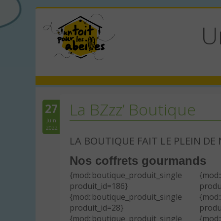
U
La BZzz’ Boutique
27
Juin
2022
LA BOUTIQUE FAIT LE PLEIN D
Nos coffrets gourmands
{mod::boutique_produit_single
{mod:
produit_id=186}
produ
{mod::boutique_produit_single
{mod:
produit_id=28}
produ
{mod::boutique_produit_single
{mod: