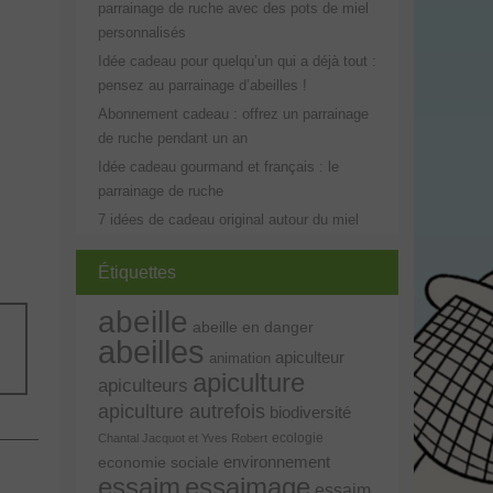
parrainage de ruche avec des pots de miel
personnalisés
Idée cadeau pour quelqu’un qui a déjà tout :
pensez au parrainage d’abeilles !
Abonnement cadeau : offrez un parrainage
de ruche pendant un an
Idée cadeau gourmand et français : le
parrainage de ruche
7 idées de cadeau original autour du miel
Étiquettes
abeille
abeille en danger
abeilles
apiculteur
animation
apiculture
apiculteurs
apiculture autrefois
biodiversité
ecologie
Chantal Jacquot et Yves Robert
environnement
economie sociale
essaim
essaimage
essaim