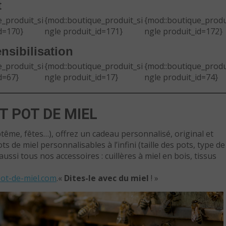
t
_produit_si
{mod::boutique_produit_si
{mod::boutique_produ
d=170}
ngle produit_id=171}
ngle produit_id=172}
nsibilisation
_produit_si
{mod::boutique_produit_si
{mod::boutique_produ
d=67}
ngle produit_id=17}
ngle produit_id=74}
 POT DE MIEL
ême, fêtes…), offrez un cadeau personnalisé, original et
 de miel personnalisables à l’infini (taille des pots, type de
ussi tous nos accessoires : cuillères à miel en bois, tissus
ot-de-miel.com
.«
Dites-le avec du miel
! »