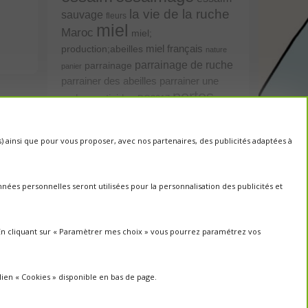
la vie de la ruche
sauvage
fleurs
miel
Maroc
miel;
miel français
production;abeilles
nature
parrainage de ruche
parrainage
panier
parrainer une
parrainer des abeilles
portes
ruche
pesticides
PO2017
ouvertes
protection des abeilles
rencontre apiculteurs
ruche
cs) ainsi que pour vous proposer, avec nos partenaires, des publicités adaptées à
récolte
saison2017
récolte miel
sauvage
saison2018
saison apicole
un toit pour les abeilles
ées personnelles seront utilisées pour la personnalisation des publicités et
untoitpourlesabeilles
Un Toit Pour
visites
Les Abeilles; abeilles; miel
visites ; portes ouvertes ;
. En cliquant sur « Paramètrer mes choix » vous pourrez paramétrez vos
rencontre apiculteurs ;
lien « Cookies » disponible en bas de page.