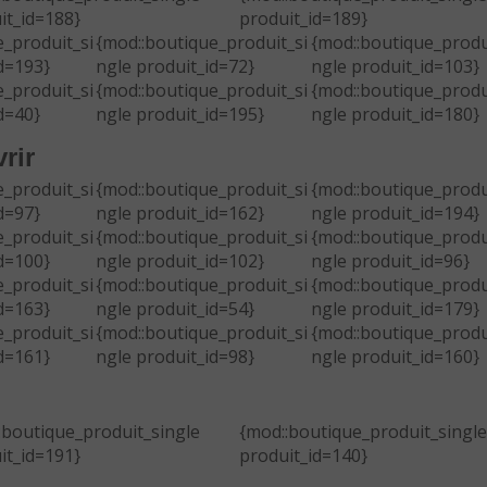
it_id=188}
produit_id=189}
_produit_si
{mod::boutique_produit_si
{mod::boutique_produ
d=193}
ngle produit_id=72}
ngle produit_id=103}
_produit_si
{mod::boutique_produit_si
{mod::boutique_produ
d=40}
ngle produit_id=195}
ngle produit_id=180}
rir
_produit_si
{mod::boutique_produit_si
{mod::boutique_produ
d=97}
ngle produit_id=162}
ngle produit_id=194}
_produit_si
{mod::boutique_produit_si
{mod::boutique_produ
d=100}
ngle produit_id=102}
ngle produit_id=96}
_produit_si
{mod::boutique_produit_si
{mod::boutique_produ
d=163}
ngle produit_id=54}
ngle produit_id=179}
_produit_si
{mod::boutique_produit_si
{mod::boutique_produ
d=161}
ngle produit_id=98}
ngle produit_id=160}
:boutique_produit_single
{mod::boutique_produit_single
it_id=191}
produit_id=140}