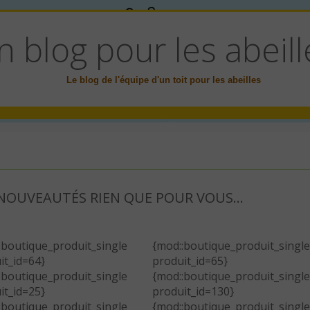
n blog pour les abeill
Le blog de l'équipe d'un toit pour les abeilles
E NOUVEAUTÉS RIEN QUE POUR VOUS…
:boutique_produit_single
{mod::boutique_produit_single
it_id=64}
produit_id=65}
:boutique_produit_single
{mod::boutique_produit_single
it_id=25}
produit_id=130}
:boutique_produit_single
{mod::boutique_produit_single