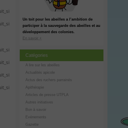
it_si
Un toit pour les abeilles a l’ambition de
it_si
participer à la sauvegarde des abeilles et au
développement des colonies.
En savoir +
it_si
Catégories
it_si
A lire sur les abeilles
Actualités apicole
it_si
Actus des ruchers parrainés
it_si
Apithérapie
Articles de presse UTPLA
Autres initiatives
Bon à savoir
Evénements
Gazette