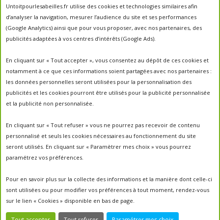
Untoitpourlesabeilles.fr utilise des cookies et technologies similaires afin
abeilles
abeille
abeille en danger
animation
d’analyser la navigation, mesurer l’audience du site et ses performances
apiculture
apiculteurs
apiculture
apiculteur
(Google Analytics) ainsi que pour vous proposer, avec nos partenaires, des
autrefois
biodiversité
publicités adaptées à vos centres d’intérêts (Google Ads).
ecologie
Chantal Jacquot et Yves Robert
essaim
environnement
economie sociale
essaimage
En cliquant sur « Tout accepter », vous consentez au dépôt de ces cookies et
la vie de la
essaim sauvage
fleurs
notamment à ce que ces informations soient partagées avec nos partenaires :
miel
ruche
Maroc
miel
miel; production;abeilles
les données personnelles seront utilisées pour la personnalisation des
parrainage de ruche
français
parrainage
nature
panier
publicités et les cookies pourront être utilisés pour la publicité personnalisée
parrainer une ruche
pesticides
parrainer des abeilles
et la publicité non personnalisée.
portes ouvertes
PO2017
protection des abeilles
rencontre apiculteurs
ruche
récolte
récolte miel
En cliquant sur « Tout refuser » vous ne pourrez pas recevoir de contenu
un
sauvage
saison2017
saison2018
personnalisé et seuls les cookies nécessaires au fonctionnement du site
saison apicole
toit pour les abeilles
seront utilisés. En cliquant sur « Paramètrer mes choix » vous pourrez
untoitpourlesabeilles
paramétrez vos préférences.
visites
visites ;
Un Toit Pour Les Abeilles; abeilles; miel
portes ouvertes ; rencontre apiculteurs ;
Pour en savoir plus sur la collecte des informations et la manière dont celle-ci
sont utilisées ou pour modifier vos préférences à tout moment, rendez-vous
sur le lien « Cookies » disponible en bas de page.
Tout accepter
Tout refuser
Paramétrer mes choix