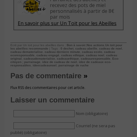
recevez des pots de miel
personnalisés à partir de 8€
par mois
En savoir plus sur Un Toit pour les Abeilles
Ecrit par Un toit pour les abeilles dans :
Bon à savoir
,
Nos actions
,
Un toit pour
les abeilles recommande
| Tags :
0 dechet
,
cadeau abeille
,
cadeau de noel
,
cadeau dematerialise
,
cadeau derniere minute
,
cadeau ecolo
,
cadeau
ecoresponsable
,
cadeau engagé
,
cadeau ethique
,
cadeau noel
,
cadeau
original
,
cadeaudematerialise
,
cadeauethique
,
cadeauresponsable
,
Eco-
citoyen ; parrainage
,
idee de cadeau de noel
,
idee de cadeaux eco-
responsables
,
ideecadeaunoel
,
parrainage de ruche
Pas de commentaire
»
Flux RSS des commentaires pour cet article.
Laisser un commentaire
Nom (obligatoire)
Courriel (ne sera pas
publié) (obligatoire)