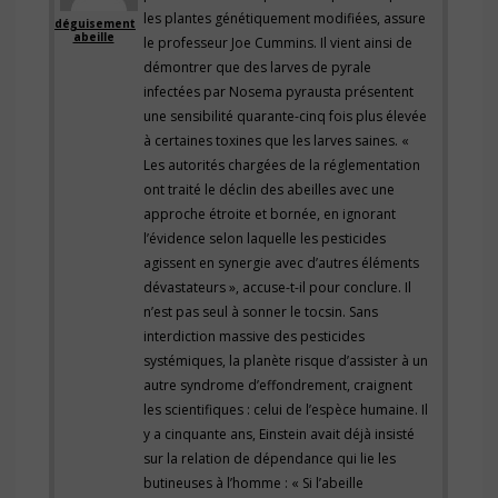
les plantes génétiquement modifiées, assure
déguisement
abeille
le professeur Joe Cummins. Il vient ainsi de
démontrer que des larves de pyrale
infectées par Nosema pyrausta présentent
une sensibilité quarante-cinq fois plus élevée
à certaines toxines que les larves saines. «
Les autorités chargées de la réglementation
ont traité le déclin des abeilles avec une
approche étroite et bornée, en ignorant
l’évidence selon laquelle les pesticides
agissent en synergie avec d’autres éléments
dévastateurs », accuse-t-il pour conclure. Il
n’est pas seul à sonner le tocsin. Sans
interdiction massive des pesticides
systémiques, la planète risque d’assister à un
autre syndrome d’effondrement, craignent
les scientifiques : celui de l’espèce humaine. Il
y a cinquante ans, Einstein avait déjà insisté
sur la relation de dépendance qui lie les
butineuses à l’homme : « Si l’abeille