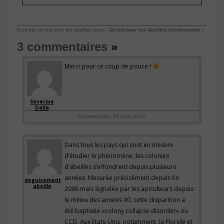
Ecrit par Un toit pour les abeilles dans :
Un toit pour les abeilles recommande
|
3 commentaires
»
Merci pour ce coup de pouce !
Séverine
Dalla
Commentaire | 15 mars 2010
Dans tous les pays qui sont en mesure
d’étudier le phénomène, les colonies
d’abeilles s’effondrent depuis plusieurs
années. Mesurée précisément depuis fin
deguisement
abeille
2006 mais signalée par les apiculteurs depuis
le milieu des années 90, cette disparition a
été baptisée «colony collapse disorder» ou
CCD. Aux Etats-Unis, notamment, la Floride et