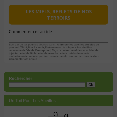
LES MIELS, REFLETS DE NOS
TERROIRS
Commenter cet article
Ecrit par Un toit pour les abeilles dans :
A lire sur les abeilles
,
Articles de
presse UTPLA
,
Bon à savoir
,
Evénements
,
Un toit pour les abeilles
recommande
,
Vie de l'entreprise
| Tags :
couleur
,
miel de cuba
,
Miel de
jujubier
,
miel de litchi
,
miel de manuka
,
miels
,
miels du monde
,
mielsdumonde
,
monde
,
parfum
,
recolte
,
santé
,
saveur
,
terroirs
,
texture
Commenter cet article
Rechercher
Un Toit Pour Les Abeilles