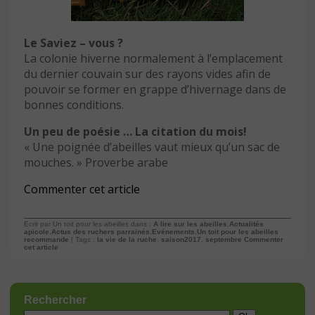
Le Saviez – vous ?
La colonie hiverne normalement à l’emplacement
du dernier couvain sur des rayons vides afin de
pouvoir se former en grappe d’hivernage dans de
bonnes conditions.
Un peu de poésie … La citation du mois!
« Une poignée d’abeilles vaut mieux qu’un sac de
mouches. » Proverbe arabe
Commenter cet article
Ecrit par Un toit pour les abeilles dans :
A lire sur les abeilles
,
Actualités
apicole
,
Actus des ruchers parrainés
,
Evénements
,
Un toit pour les abeilles
recommande
| Tags :
la vie de la ruche
,
saison2017
,
septembre
Commenter
cet article
Rechercher