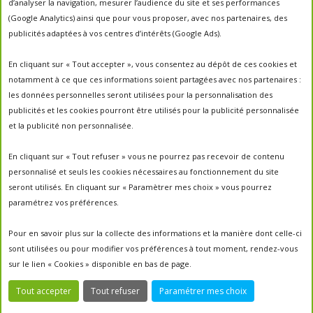
d’analyser la navigation, mesurer l’audience du site et ses performances
apiculture
apiculteurs
apiculture
apiculteur
(Google Analytics) ainsi que pour vous proposer, avec nos partenaires, des
autrefois
biodiversité
ecologie
publicités adaptées à vos centres d’intérêts (Google Ads).
Chantal Jacquot et Yves Robert
essaim
environnement
economie sociale
essaimage
En cliquant sur « Tout accepter », vous consentez au dépôt de ces cookies et
la vie de la
essaim sauvage
fleurs
notamment à ce que ces informations soient partagées avec nos partenaires :
miel
ruche
Maroc
miel
miel; production;abeilles
les données personnelles seront utilisées pour la personnalisation des
parrainage de ruche
français
parrainage
nature
panier
publicités et les cookies pourront être utilisés pour la publicité personnalisée
parrainer une ruche
pesticides
parrainer des abeilles
et la publicité non personnalisée.
portes ouvertes
PO2017
protection des abeilles
rencontre apiculteurs
ruche
récolte
récolte miel
En cliquant sur « Tout refuser » vous ne pourrez pas recevoir de contenu
un
sauvage
saison2017
saison2018
personnalisé et seuls les cookies nécessaires au fonctionnement du site
saison apicole
toit pour les abeilles
seront utilisés. En cliquant sur « Paramètrer mes choix » vous pourrez
untoitpourlesabeilles
paramétrez vos préférences.
visites
visites ;
Un Toit Pour Les Abeilles; abeilles; miel
portes ouvertes ; rencontre apiculteurs ;
Pour en savoir plus sur la collecte des informations et la manière dont celle-ci
sont utilisées ou pour modifier vos préférences à tout moment, rendez-vous
sur le lien « Cookies » disponible en bas de page.
Tout accepter
Tout refuser
Paramétrer mes choix
Propulsé par
WordPress
|
Cookies
|
Mentions légales
|
un toit pour les abeilles