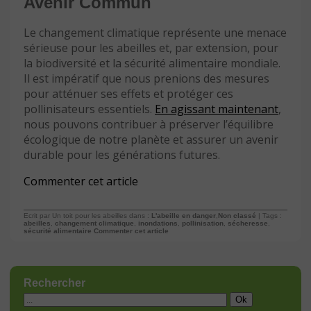
Avenir Commun
Le changement climatique représente une menace
sérieuse pour les abeilles et, par extension, pour
la biodiversité et la sécurité alimentaire mondiale.
Il est impératif que nous prenions des mesures
pour atténuer ses effets et protéger ces
pollinisateurs essentiels.
En agissant maintenant
,
nous pouvons contribuer à préserver l’équilibre
écologique de notre planète et assurer un avenir
durable pour les générations futures.
Commenter cet article
Ecrit par Un toit pour les abeilles dans :
L'abeille en danger
,
Non classé
| Tags :
abeilles
,
changement climatique
,
inondations
,
pollinisation
,
sécheresse
,
sécurité alimentaire
Commenter cet article
Rechercher