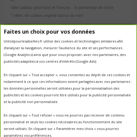
Idée cadeau gourmand et français : le parrainage de ruche
7 idées de cadeau original autour du miel
Étiquettes
Faites un choix pour vos données
abeilles
Untoitpourlesabeilles.fr utilise des cookies et technologies similaires afin
abeille
abeille en danger
animation
d’analyser la navigation, mesurer l’audience du site et ses performances
apiculture
apiculteurs
apiculture
apiculteur
(Google Analytics) ainsi que pour vous proposer, avec nos partenaires, des
autrefois
biodiversité
ecologie
publicités adaptées à vos centres d’intérêts (Google Ads).
Chantal Jacquot et Yves Robert
essaim
environnement
economie sociale
essaimage
En cliquant sur « Tout accepter », vous consentez au dépôt de ces cookies et
la vie de la
essaim sauvage
fleurs
notamment à ce que ces informations soient partagées avec nos partenaires :
miel
ruche
Maroc
miel
miel; production;abeilles
les données personnelles seront utilisées pour la personnalisation des
parrainage de ruche
français
parrainage
nature
panier
publicités et les cookies pourront être utilisés pour la publicité personnalisée
parrainer une ruche
pesticides
parrainer des abeilles
et la publicité non personnalisée.
portes ouvertes
PO2017
protection des abeilles
rencontre apiculteurs
ruche
récolte
récolte miel
En cliquant sur « Tout refuser » vous ne pourrez pas recevoir de contenu
un
sauvage
saison2017
saison2018
personnalisé et seuls les cookies nécessaires au fonctionnement du site
saison apicole
toit pour les abeilles
seront utilisés. En cliquant sur « Paramètrer mes choix » vous pourrez
untoitpourlesabeilles
paramétrez vos préférences.
visites
visites ;