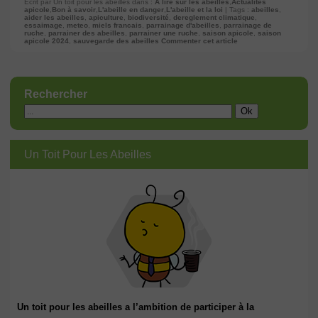
Ecrit par Un toit pour les abeilles dans :
A lire sur les abeilles
,
Actualités
apicole
,
Bon à savoir
,
L'abeille en danger
,
L'abeille et la loi
| Tags :
abeilles
,
aider les abeilles
,
apiculture
,
biodiversité
,
dereglement climatique
,
essaimage
,
meteo
,
miels francais
,
parrainage d'abeilles
,
parrainage de
ruche
,
parrainer des abeilles
,
parrainer une ruche
,
saison apicole
,
saison
apicole 2024
,
sauvegarde des abeilles
Commenter cet article
Rechercher
Un Toit Pour Les Abeilles
Un toit pour les abeilles a l’ambition de participer à la