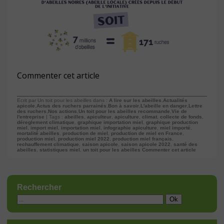
Commenter cet article
Ecrit par Un toit pour les abeilles dans :
A lire sur les abeilles
,
Actualités
apicole
,
Actus des ruchers parrainés
,
Bon à savoir
,
L'abeille en danger
,
Lettre
des ruchers
,
Nos actions
,
Un toit pour les abeilles recommande
,
Vie de
l'entreprise
| Tags :
abeilles
,
apiculteur
,
apiculture
,
climat
,
collecte de fonds
,
déreglement climatique
,
graphique importation miel
,
graphique production
miel
,
import miel
,
importation miel
,
infographie apiculture
,
miel importé
,
mortalité abeilles
,
production de miel
,
production de miel en France
,
production miel
,
production miel 2022
,
production miel français
,
rechauffement climatique
,
saison apicole
,
saison apicole 2022
,
santé des
abeilles
,
statistiques miel
,
un toit pour les abeilles
Commenter cet article
Rechercher