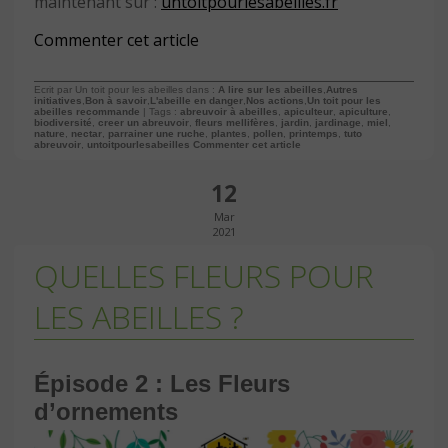
maintenant sur :
untoitpourlesabeilles.fr
Commenter cet article
Ecrit par Un toit pour les abeilles dans :
A lire sur les abeilles
,
Autres
initiatives
,
Bon à savoir
,
L'abeille en danger
,
Nos actions
,
Un toit pour les
abeilles recommande
| Tags :
abreuvoir à abeilles
,
apiculteur
,
apiculture
,
biodiversité
,
creer un abreuvoir
,
fleurs mellifères
,
jardin
,
jardinage
,
miel
,
nature
,
nectar
,
parrainer une ruche
,
plantes
,
pollen
,
printemps
,
tuto
abreuvoir
,
untoitpourlesabeilles
Commenter cet article
12
Mar
2021
QUELLES FLEURS POUR
LES ABEILLES ?
Épisode 2 : Les Fleurs
d’ornements