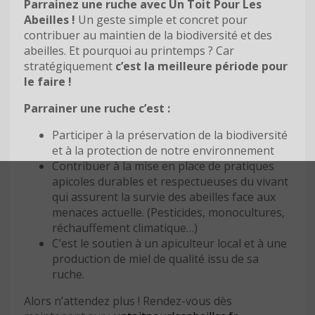
Parrainez une ruche avec Un Toit Pour Les
Abeilles !
Un geste simple et concret pour
contribuer au maintien de la biodiversité et des
abeilles. Et pourquoi au printemps ? Car
stratégiquement
c’est la meilleure période pour
le faire !
Parrainer une ruche c’est :
Participer à la préservation de la biodiversité
et à la protection de notre environnement
Contribuer à la mise en place de pratiques
apicoles durables et respectueuses du vivant
qui assurent la survie des abeilles face aux
menaces actuelle. (Pesticides, monocultures,
réchauffement climatique…)
C’est le soutien à un apiculteur local et à une
production de miel de qualité issu de sa
ruche.
Alors n’attendez plus ! Rendez-vous dès