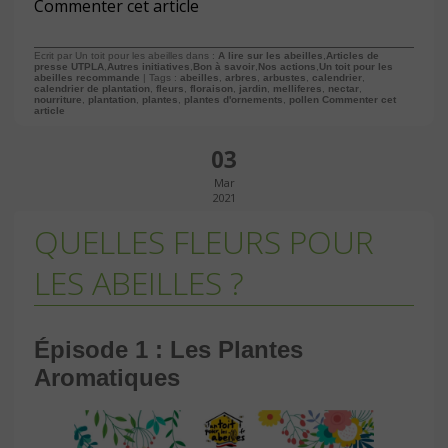
Commenter cet article
Ecrit par Un toit pour les abeilles dans :
A lire sur les abeilles
,
Articles de
presse UTPLA
,
Autres initiatives
,
Bon à savoir
,
Nos actions
,
Un toit pour les
abeilles recommande
| Tags :
abeilles
,
arbres
,
arbustes
,
calendrier
,
calendrier de plantation
,
fleurs
,
floraison
,
jardin
,
melliferes
,
nectar
,
nourriture
,
plantation
,
plantes
,
plantes d'ornements
,
pollen
Commenter cet
article
03
Mar
2021
QUELLES FLEURS POUR
LES ABEILLES ?
Épisode 1 : Les Plantes
Aromatiques