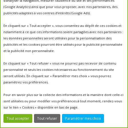
d’analyser la navigation, mesurer l’audience du site et ses performances
(Google Analytics) ainsi que pour vous proposer, avec nos partenaires, des
publicités adaptées à vos centres d’intérêts (Google Ads).
En cliquant sur « Tout accepter », vous consentez au dépôt de ces cookies et
notamment à ce que ces informations soient partagées avec nos partenaires :
les données personnelles seront utilisées pour la personnalisation des
Plantation
: de sept. à oct. et mars à avril
publicités et les cookies pourront être utilisés pour la publicité personnalisée
Floraison
: toute l’année
et la publicité non personnalisée.
En cliquant sur « Tout refuser » vous ne pourrez pas recevoir de contenu
personnalisé et seuls les cookies nécessaires au fonctionnement du site
seront utilisés. En cliquant sur « Paramètrer mes choix » vous pourrez
paramétrez vos préférences.
Pour en savoir plus sur la collecte des informations et la manière dont celle-ci
sont utilisées ou pour modifier vos préférences à tout moment, rendez-vous
sur le lien « Cookies » disponible en bas de page.
Tout accepter
Tout refuser
Paramétrer mes choix