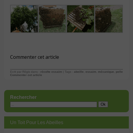
Commenter cet article
Ecrit par Régis dans :
récolte essaim
| Tags :
abeille
,
essaim
,
mécanique
,
pelle
Commenter cet article
Rechercher
Un Toit Pour Les Abeilles