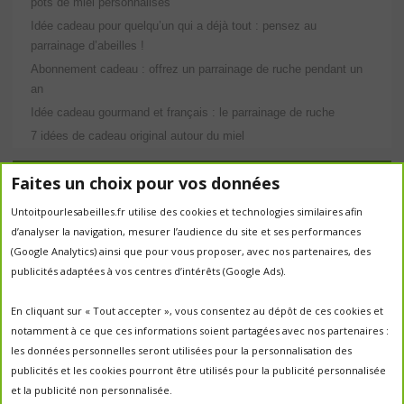
pots de miel personnalisés
Idée cadeau pour quelqu’un qui a déjà tout : pensez au
parrainage d’abeilles !
Abonnement cadeau : offrez un parrainage de ruche pendant un
an
Idée cadeau gourmand et français : le parrainage de ruche
7 idées de cadeau original autour du miel
Étiquettes
Faites un choix pour vos données
abeilles
Untoitpourlesabeilles.fr utilise des cookies et technologies similaires afin
abeille
abeille en danger
animation
d’analyser la navigation, mesurer l’audience du site et ses performances
apiculture
apiculteurs
apiculture
apiculteur
(Google Analytics) ainsi que pour vous proposer, avec nos partenaires, des
autrefois
biodiversité
ecologie
publicités adaptées à vos centres d’intérêts (Google Ads).
Chantal Jacquot et Yves Robert
essaim
environnement
economie sociale
essaimage
En cliquant sur « Tout accepter », vous consentez au dépôt de ces cookies et
la vie de la
essaim sauvage
fleurs
notamment à ce que ces informations soient partagées avec nos partenaires :
miel
ruche
Maroc
miel
miel; production;abeilles
les données personnelles seront utilisées pour la personnalisation des
parrainage de ruche
français
parrainage
nature
panier
publicités et les cookies pourront être utilisés pour la publicité personnalisée
parrainer une ruche
pesticides
parrainer des abeilles
et la publicité non personnalisée.
portes ouvertes