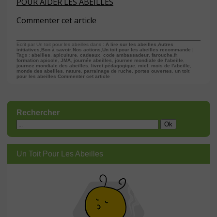
POUR AIDER LES ABEILLES
Commenter cet article
Ecrit par Un toit pour les abeilles dans :
A lire sur les abeilles
,
Autres
initiatives
,
Bon à savoir
,
Nos actions
,
Un toit pour les abeilles recommande
|
Tags :
abeilles
,
apiculture
,
cadeaux
,
code ambassadeur
,
farouche.fr
,
formation apicole
,
JMA
,
journée abeilles
,
journee mondiale de l'abeille
,
journee mondiale des abeilles
,
livret pédagogique
,
miel
,
mois de l'abeille
,
monde des abeilles
,
nature
,
parrainage de ruche
,
portes ouvertes
,
un toit
pour les abeilles
Commenter cet article
Rechercher
Un Toit Pour Les Abeilles