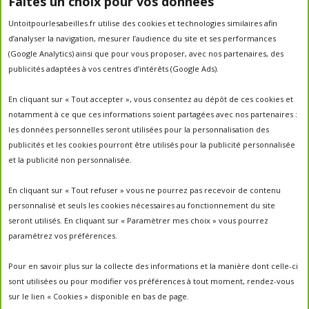
Faites un choix pour vos données
abeilles
Untoitpourlesabeilles.fr utilise des cookies et technologies similaires afin
abeille
abeille en danger
animation
d’analyser la navigation, mesurer l’audience du site et ses performances
apiculture
apiculteurs
apiculture
apiculteur
(Google Analytics) ainsi que pour vous proposer, avec nos partenaires, des
autrefois
biodiversité
ecologie
publicités adaptées à vos centres d’intérêts (Google Ads).
Chantal Jacquot et Yves Robert
essaim
environnement
economie sociale
essaimage
En cliquant sur « Tout accepter », vous consentez au dépôt de ces cookies et
la vie de la
essaim sauvage
fleurs
notamment à ce que ces informations soient partagées avec nos partenaires :
miel
ruche
Maroc
miel
miel; production;abeilles
les données personnelles seront utilisées pour la personnalisation des
parrainage de ruche
français
parrainage
nature
panier
publicités et les cookies pourront être utilisés pour la publicité personnalisée
parrainer une ruche
pesticides
parrainer des abeilles
et la publicité non personnalisée.
portes ouvertes
PO2017
protection des abeilles
rencontre apiculteurs
ruche
récolte
récolte miel
En cliquant sur « Tout refuser » vous ne pourrez pas recevoir de contenu
un
sauvage
saison2017
saison2018
personnalisé et seuls les cookies nécessaires au fonctionnement du site
saison apicole
toit pour les abeilles
seront utilisés. En cliquant sur « Paramètrer mes choix » vous pourrez
untoitpourlesabeilles
paramétrez vos préférences.
visites
visites ;
Un Toit Pour Les Abeilles; abeilles; miel
portes ouvertes ; rencontre apiculteurs ;
Pour en savoir plus sur la collecte des informations et la manière dont celle-ci
sont utilisées ou pour modifier vos préférences à tout moment, rendez-vous
sur le lien « Cookies » disponible en bas de page.