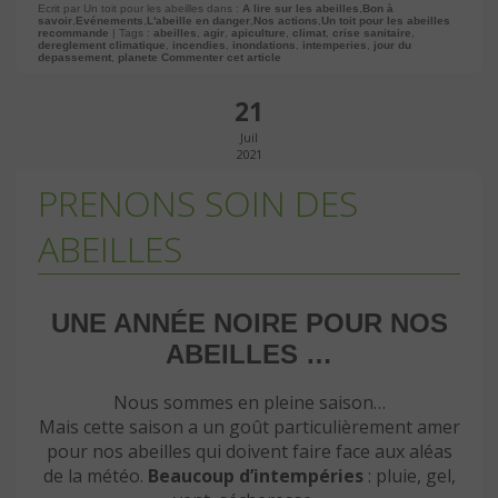
Ecrit par Un toit pour les abeilles dans :
A lire sur les abeilles
,
Bon à
savoir
,
Evénements
,
L'abeille en danger
,
Nos actions
,
Un toit pour les abeilles
recommande
| Tags :
abeilles
,
agir
,
apiculture
,
climat
,
crise sanitaire
,
dereglement climatique
,
incendies
,
inondations
,
intemperies
,
jour du
depassement
,
planete
Commenter cet article
21
Juil
2021
PRENONS SOIN DES
ABEILLES
UNE ANNÉE NOIRE POUR NOS
ABEILLES …
Nous sommes en pleine saison…
Mais cette saison a un goût particulièrement amer
pour nos abeilles qui doivent faire face aux aléas
de la météo.
Beaucoup d’intempéries
: pluie, gel,