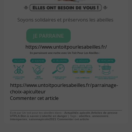
Soyons solidaires et préservons les abeilles
https://www.untoitpourlesabeilles.fr/
https://www.untoitpourlesabeilles.fr/parrainage-
choix-apiculteur
Commenter cet article
Ecrit par Un toit pour les abeilles dans :
Actualités apicole
,
Articles de presse
UTPLA
,
Bon à savoir
,
L'abeille en danger
| Tags :
abeilles
,
anneenoire
,
intemperies
,
saisonapicole2021
Commenter cet article