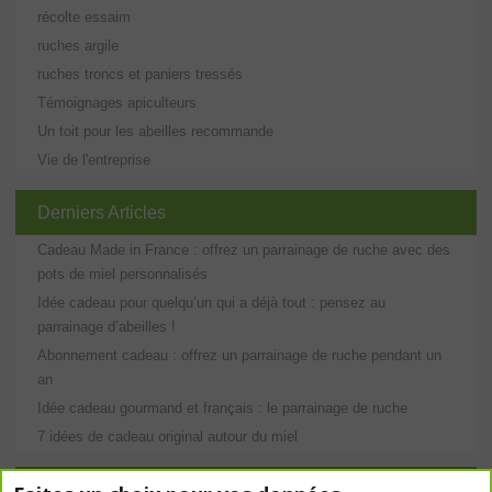
récolte essaim
ruches argile
ruches troncs et paniers tressés
Témoignages apiculteurs
Un toit pour les abeilles recommande
Vie de l'entreprise
Derniers Articles
Cadeau Made in France : offrez un parrainage de ruche avec des
pots de miel personnalisés
Idée cadeau pour quelqu’un qui a déjà tout : pensez au
parrainage d’abeilles !
Abonnement cadeau : offrez un parrainage de ruche pendant un
an
Idée cadeau gourmand et français : le parrainage de ruche
7 idées de cadeau original autour du miel
Étiquettes