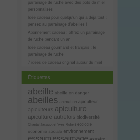
parrainage de ruche avec des pots de miel
personnalisés
Idée cadeau pour quelqu’un qui a déjà tout :
pensez au parrainage d’abeilles !
Abonnement cadeau : offrez un parrainage
de ruche pendant un an
Idée cadeau gourmand et français : le
parrainage de ruche
7 idées de cadeau original autour du miel
Étiquettes
abeille
abeille en danger
abeilles
apiculteur
animation
apiculture
apiculteurs
apiculture autrefois
biodiversité
ecologie
Chantal Jacquot et Yves Robert
environnement
economie sociale
essaim
essaimage
essaim