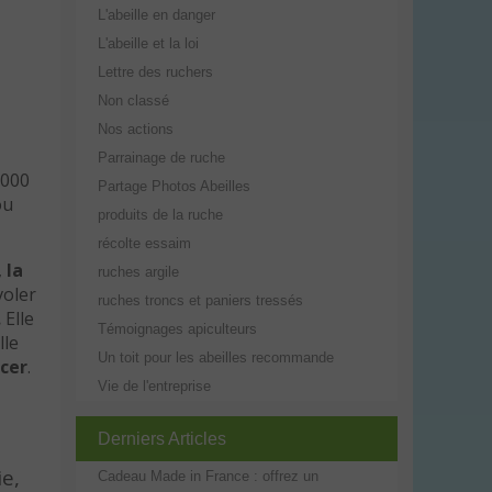
L'abeille en danger
L'abeille et la loi
Lettre des ruchers
Non classé
Nos actions
Parrainage de ruche
2000
Partage Photos Abeilles
u
produits de la ruche
récolte essaim
,
la
ruches argile
voler
ruches troncs et paniers tressés
.
Elle
Témoignages apiculteurs
lle
Un toit pour les abeilles recommande
acer
.
Vie de l'entreprise
Derniers Articles
ie,
Cadeau Made in France : offrez un