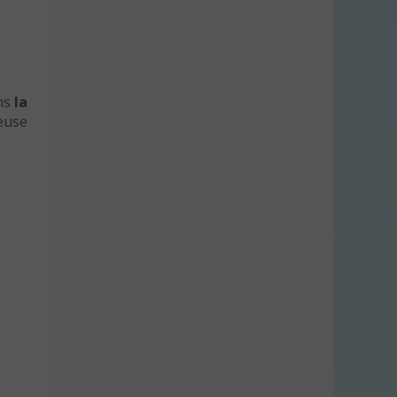
ans
la
euse