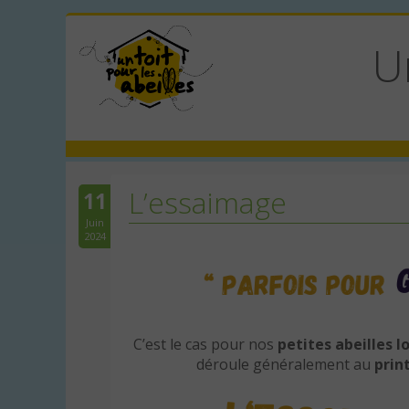
U
L’essaimage
11
Juin
2024
C’est le cas pour nos
petites abeilles l
déroule généralement au
prin