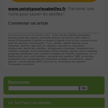
www.untoitpourlesabeilles.fr
: Parrainer une
ruche pour sauver les abeilles !
Commenter cet article
Ecrit par Un toit pour les abeilles dans :
A lire sur les abeilles
,
Actualités
apicole
,
Actus des ruchers parrainés
,
Articles de presse UTPLA
,
Bon à
savoir
,
Evénements
,
L'abeille en danger
,
L'abeille et la loi
,
Nos actions
,
Un toit
pour les abeilles recommande
| Tags :
abeille
,
abeille grande cause
nationale
,
abeilles
,
agir pour les abeilles
,
apiculteurs
,
apiculture
,
biodiversité
,
declin des abeilles
,
dérèglement climatique
,
disparition des
abeilles
,
ecologie
,
frelon asisatique
,
frelon oriental
,
grande cause nationale
,
graphique production miel
,
journee mondiale de l'abeille
,
legislation
,
loi
,
loi
biodiversité
,
miel
,
miel solidaire
,
mortalité des abeilles
,
ONU
,
pesticides
,
production miel
,
proposition de résolution
,
protéger les abeilles
,
saison
apicole
,
saison apicole 2021
,
texte de loi
,
un toit pour les abeilles
Commenter cet article
Rechercher
Un Toit Pour Les Abeilles