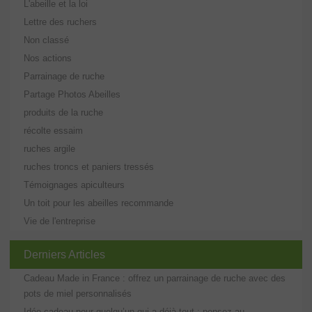
L'abeille et la loi
Lettre des ruchers
Non classé
Nos actions
Parrainage de ruche
Partage Photos Abeilles
produits de la ruche
récolte essaim
ruches argile
ruches troncs et paniers tressés
Témoignages apiculteurs
Un toit pour les abeilles recommande
Vie de l'entreprise
Derniers Articles
Cadeau Made in France : offrez un parrainage de ruche avec des
pots de miel personnalisés
Idée cadeau pour quelqu’un qui a déjà tout : pensez au