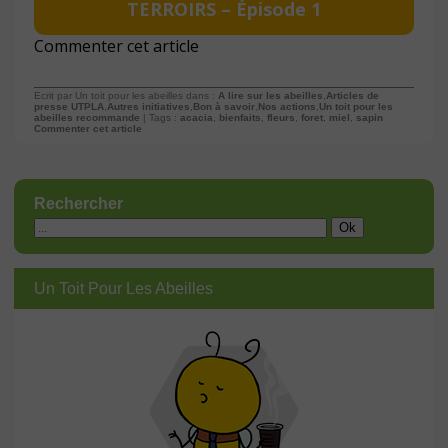
TERROIRS – Épisode 1
Commenter cet article
Ecrit par Un toit pour les abeilles dans :
A lire sur les abeilles
,
Articles de
presse UTPLA
,
Autres initiatives
,
Bon à savoir
,
Nos actions
,
Un toit pour les
abeilles recommande
| Tags :
acacia
,
bienfaits
,
fleurs
,
foret
,
miel
,
sapin
Commenter cet article
Rechercher
Un Toit Pour Les Abeilles