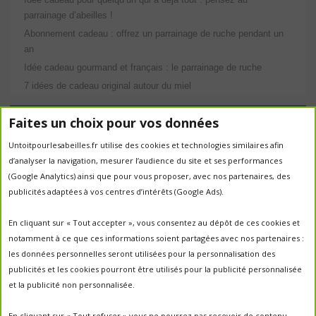
parrainage d’abeilles !
Abonnement cadeau : offrez un parrainage de ruche pendant un
an
Idée cadeau gourmand et français : le parrainage de ruche
7 idées de cadeau original autour du miel
Étiquettes
Faites un choix pour vos données
Untoitpourlesabeilles.fr utilise des cookies et technologies similaires afin
abeilles
abeille
abeille en danger
animation
d’analyser la navigation, mesurer l’audience du site et ses performances
apiculture
apiculteurs
apiculture
apiculteur
(Google Analytics) ainsi que pour vous proposer, avec nos partenaires, des
autrefois
biodiversité
publicités adaptées à vos centres d’intérêts (Google Ads).
ecologie
Chantal Jacquot et Yves Robert
essaim
environnement
economie sociale
essaimage
En cliquant sur « Tout accepter », vous consentez au dépôt de ces cookies et
la vie de la
essaim sauvage
fleurs
notamment à ce que ces informations soient partagées avec nos partenaires :
miel
ruche
Maroc
miel
miel; production;abeilles
les données personnelles seront utilisées pour la personnalisation des
parrainage de ruche
français
parrainage
nature
panier
publicités et les cookies pourront être utilisés pour la publicité personnalisée
parrainer une ruche
pesticides
parrainer des abeilles
et la publicité non personnalisée.
portes ouvertes
PO2017
protection des abeilles
rencontre apiculteurs
ruche
récolte
récolte miel
En cliquant sur « Tout refuser » vous ne pourrez pas recevoir de contenu