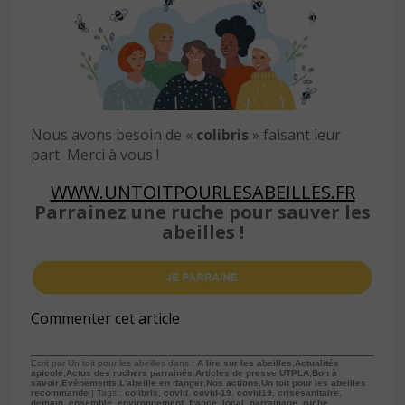
Nous avons besoin de «
colibris
» faisant leur
part Merci à vous !
WWW.UNTOITPOURLESABEILLES.FR
Parrainez une ruche pour sauver les
abeilles !
Commenter cet article
Ecrit par Un toit pour les abeilles dans :
A lire sur les abeilles
,
Actualités
apicole
,
Actus des ruchers parrainés
,
Articles de presse UTPLA
,
Bon à
savoir
,
Evénements
,
L'abeille en danger
,
Nos actions
,
Un toit pour les abeilles
recommande
| Tags :
colibris
,
covid
,
covid-19
,
covid19
,
crisesanitaire
,
demain
,
ensemble
,
environnement
,
france
,
local
,
parrainage
,
ruche
,