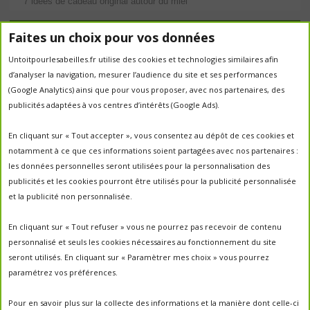
7 idées de cadeau original autour du miel
Étiquettes
Faites un choix pour vos données
Untoitpourlesabeilles.fr utilise des cookies et technologies similaires afin
abeilles
abeille
abeille en danger
animation
d’analyser la navigation, mesurer l’audience du site et ses performances
apiculture
apiculteurs
apiculture
apiculteur
(Google Analytics) ainsi que pour vous proposer, avec nos partenaires, des
autrefois
biodiversité
publicités adaptées à vos centres d’intérêts (Google Ads).
ecologie
Chantal Jacquot et Yves Robert
essaim
environnement
economie sociale
essaimage
En cliquant sur « Tout accepter », vous consentez au dépôt de ces cookies et
la vie de la
essaim sauvage
fleurs
notamment à ce que ces informations soient partagées avec nos partenaires :
miel
ruche
Maroc
miel
miel; production;abeilles
les données personnelles seront utilisées pour la personnalisation des
parrainage de ruche
français
parrainage
nature
panier
publicités et les cookies pourront être utilisés pour la publicité personnalisée
parrainer une ruche
pesticides
parrainer des abeilles
et la publicité non personnalisée.
portes ouvertes
PO2017
protection des abeilles
rencontre apiculteurs
ruche
récolte
récolte miel
En cliquant sur « Tout refuser » vous ne pourrez pas recevoir de contenu
un
sauvage
saison2017
saison2018
personnalisé et seuls les cookies nécessaires au fonctionnement du site
saison apicole
toit pour les abeilles
seront utilisés. En cliquant sur « Paramètrer mes choix » vous pourrez
untoitpourlesabeilles
paramétrez vos préférences.
visites
visites ;
Un Toit Pour Les Abeilles; abeilles; miel
portes ouvertes ; rencontre apiculteurs ;
Pour en savoir plus sur la collecte des informations et la manière dont celle-ci