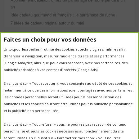
Abonnement cadeau : offrez un parrainage de ruche pendant un
an
Idée cadeau gourmand et français : le parrainage de ruche
7 idées de cadeau original autour du miel
Étiquettes
Faites un choix pour vos données
abeilles
Untoitpourlesabeilles.fr utilise des cookies et technologies similaires afin
abeille
abeille en danger
animation
d’analyser la navigation, mesurer l’audience du site et ses performances
apiculture
apiculteurs
apiculture
apiculteur
(Google Analytics) ainsi que pour vous proposer, avec nos partenaires, des
autrefois
biodiversité
ecologie
publicités adaptées à vos centres d’intérêts (Google Ads).
Chantal Jacquot et Yves Robert
essaim
environnement
economie sociale
essaimage
En cliquant sur « Tout accepter », vous consentez au dépôt de ces cookies et
la vie de la
essaim sauvage
fleurs
notamment à ce que ces informations soient partagées avec nos partenaires :
miel
ruche
Maroc
miel
miel; production;abeilles
les données personnelles seront utilisées pour la personnalisation des
parrainage de ruche
français
parrainage
nature
panier
publicités et les cookies pourront être utilisés pour la publicité personnalisée
parrainer une ruche
pesticides
parrainer des abeilles
et la publicité non personnalisée.
portes ouvertes
PO2017
protection des abeilles
rencontre apiculteurs
ruche
récolte
récolte miel
En cliquant sur « Tout refuser » vous ne pourrez pas recevoir de contenu
un
sauvage
saison2017
saison2018
personnalisé et seuls les cookies nécessaires au fonctionnement du site
saison apicole
toit pour les abeilles
seront utilisés. En cliquant sur « Paramètrer mes choix » vous pourrez
untoitpourlesabeilles