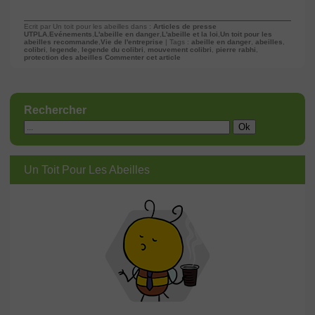
Ecrit par Un toit pour les abeilles dans :
Articles de presse
UTPLA
,
Evénements
,
L'abeille en danger
,
L'abeille et la loi
,
Un toit pour les
abeilles recommande
,
Vie de l'entreprise
| Tags :
abeille en danger
,
abeilles
,
colibri
,
legende
,
legende du colibri
,
mouvement colibri
,
pierre rabhi
,
protection des abeilles
Commenter cet article
Rechercher
Un Toit Pour Les Abeilles