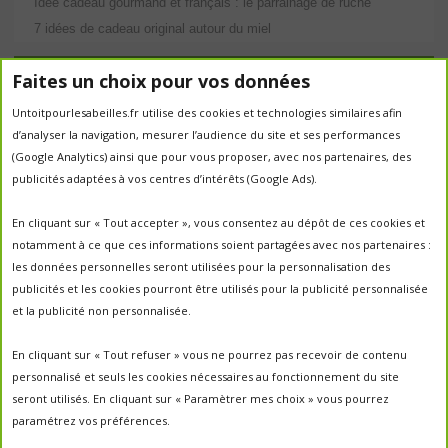
Idée cadeau gourmand et français : le parrainage de ruche
7 idées de cadeau original autour du miel
Étiquettes
Faites un choix pour vos données
abeilles
Untoitpourlesabeilles.fr utilise des cookies et technologies similaires afin
abeille
abeille en danger
animation
d’analyser la navigation, mesurer l’audience du site et ses performances
apiculture
apiculteurs
apiculture
apiculteur
(Google Analytics) ainsi que pour vous proposer, avec nos partenaires, des
autrefois
biodiversité
ecologie
publicités adaptées à vos centres d’intérêts (Google Ads).
Chantal Jacquot et Yves Robert
essaim
environnement
economie sociale
essaimage
En cliquant sur « Tout accepter », vous consentez au dépôt de ces cookies et
la vie de la
essaim sauvage
fleurs
notamment à ce que ces informations soient partagées avec nos partenaires :
miel
ruche
Maroc
miel
miel; production;abeilles
les données personnelles seront utilisées pour la personnalisation des
parrainage de ruche
français
parrainage
nature
panier
publicités et les cookies pourront être utilisés pour la publicité personnalisée
parrainer une ruche
pesticides
parrainer des abeilles
et la publicité non personnalisée.
portes ouvertes
PO2017
protection des abeilles
rencontre apiculteurs
ruche
récolte
récolte miel
En cliquant sur « Tout refuser » vous ne pourrez pas recevoir de contenu
un
sauvage
saison2017
saison2018
personnalisé et seuls les cookies nécessaires au fonctionnement du site
saison apicole
toit pour les abeilles
seront utilisés. En cliquant sur « Paramètrer mes choix » vous pourrez
untoitpourlesabeilles
paramétrez vos préférences.
visites
visites ;
Un Toit Pour Les Abeilles; abeilles; miel