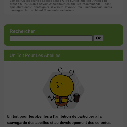
Ecrit par Un toit pour les abeilles dans :
A lire sur les abeilles
,
Articles de
presse UTPLA
,
Bon à savoir
,
Un toit pour les abeilles recommande
| Tags :
apiculturelocale
,
chataignier
,
diversite
,
lavande
,
miel
,
mielfrancais
,
miels
,
montagne
,
terroir
,
tilleul
Commenter cet article
Rechercher
Un Toit Pour Les Abeilles
Un toit pour les abeilles a l’ambition de participer à la
sauvegarde des abeilles et au développement des colonies.