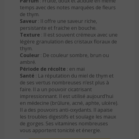
Parfum
: Fruité, doux et acidulé en même
temps avec des notes marquées de fleurs
de thym.
Saveur
: Il offre une saveur riche,
persistante et fraiche en bouche.
Texture
: Il est souvent crémeux avec une
légère granulation des cristaux floraux de
thym.
Couleur
: De couleur sombre, brun ou
ambré.
Période de récolte
: en mai
Santé
: La réputation du miel de thym et
de ses vertus nombreuses n’est plus à
faire. Il a un pouvoir cicatrisant
impressionnant. Il est utilisé aujourd’hui
en médecine (brûlure, acné, aphte, ulcère).
Il a des pouvoirs anti-oxydants. Il apaise
les troubles digestifs et soulage les maux
de gorges. Ses vitamines nombreuses
vous apportent tonicité et énergie.