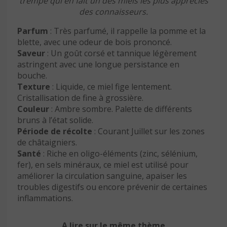
trempé qui en fait un des miels les plus appréciés
des connaisseurs.
Parfum
: Très parfumé, il rappelle la pomme et la
blette, avec une odeur de bois prononcé.
Saveur
: Un goût corsé et tannique légèrement
astringent avec une longue persistance en
bouche.
Texture
: Liquide, ce miel fige lentement.
Cristallisation de fine à grossière.
Couleur
: Ambre sombre. Palette de différents
bruns à l’état solide.
Période de récolte
: Courant Juillet sur les zones
de châtaigniers.
Santé
: Riche en oligo-éléments (zinc, sélénium,
fer), en sels minéraux, ce miel est utilisé pour
améliorer la circulation sanguine, apaiser les
troubles digestifs ou encore prévenir de certaines
inflammations.
A lire sur le même thème