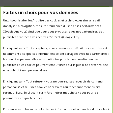
Étiquettes
Faites un choix pour vos données
Untoitpourlesabeilles.fr utilise des cookies et technologies similaires afin
abeilles
abeille
abeille en danger
animation
d’analyser la navigation, mesurer l’audience du site et ses performances
apiculture
apiculteurs
apiculture
apiculteur
(Google Analytics) ainsi que pour vous proposer, avec nos partenaires, des
autrefois
biodiversité
publicités adaptées à vos centres d’intérêts (Google Ads).
ecologie
Chantal Jacquot et Yves Robert
essaim
environnement
economie sociale
essaimage
En cliquant sur « Tout accepter », vous consentez au dépôt de ces cookies et
la vie de la
essaim sauvage
fleurs
notamment à ce que ces informations soient partagées avec nos partenaires :
miel
ruche
Maroc
miel
miel; production;abeilles
les données personnelles seront utilisées pour la personnalisation des
parrainage de ruche
français
parrainage
nature
panier
publicités et les cookies pourront être utilisés pour la publicité personnalisée
parrainer une ruche
pesticides
parrainer des abeilles
et la publicité non personnalisée.
portes ouvertes
PO2017
protection des abeilles
rencontre apiculteurs
ruche
récolte
récolte miel
En cliquant sur « Tout refuser » vous ne pourrez pas recevoir de contenu
un
sauvage
saison2017
saison2018
personnalisé et seuls les cookies nécessaires au fonctionnement du site
saison apicole
toit pour les abeilles
seront utilisés. En cliquant sur « Paramètrer mes choix » vous pourrez
untoitpourlesabeilles
paramétrez vos préférences.
visites
visites ;
Un Toit Pour Les Abeilles; abeilles; miel
portes ouvertes ; rencontre apiculteurs ;
Pour en savoir plus sur la collecte des informations et la manière dont celle-ci