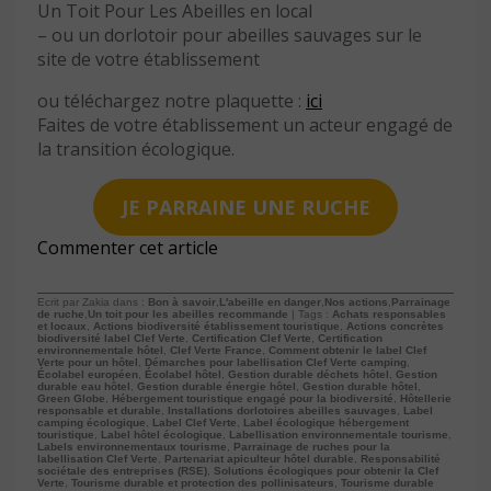
Un Toit Pour Les Abeilles en local
– ou un dorlotoir pour abeilles sauvages sur le
site de votre établissement
ou téléchargez notre plaquette :
ici
Faites de votre établissement un acteur engagé de
la transition écologique.
JE PARRAINE UNE RUCHE
Commenter cet article
Ecrit par Zakia dans :
Bon à savoir
,
L'abeille en danger
,
Nos actions
,
Parrainage
de ruche
,
Un toit pour les abeilles recommande
| Tags :
Achats responsables
et locaux
,
Actions biodiversité établissement touristique
,
Actions concrètes
biodiversité label Clef Verte
,
Certification Clef Verte
,
Certification
environnementale hôtel
,
Clef Verte France
,
Comment obtenir le label Clef
Verte pour un hôtel
,
Démarches pour labellisation Clef Verte camping
,
Écolabel européen
,
Écolabel hôtel
,
Gestion durable déchets hôtel
,
Gestion
durable eau hôtel
,
Gestion durable énergie hôtel
,
Gestion durable hôtel
,
Green Globe
,
Hébergement touristique engagé pour la biodiversité
,
Hôtellerie
responsable et durable
,
Installations dorlotoires abeilles sauvages
,
Label
camping écologique
,
Label Clef Verte
,
Label écologique hébergement
touristique
,
Label hôtel écologique
,
Labellisation environnementale tourisme
,
Labels environnementaux tourisme
,
Parrainage de ruches pour la
labellisation Clef Verte
,
Partenariat apiculteur hôtel durable
,
Responsabilité
sociétale des entreprises (RSE)
,
Solutions écologiques pour obtenir la Clef
Verte
,
Tourisme durable et protection des pollinisateurs
,
Tourisme durable