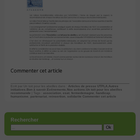
Commenter cet article
Ecrit par Un toit pour les abeilles dans :
Articles de presse UTPLA
,
Autres
initiatives
,
Bon à savoir
,
Evénements
,
Nos actions
,
Un toit pour les abeilles
recommande
| Tags :
association
,
esat
,
fermedemagne
,
handicap
,
humanisme
,
partenariat
,
reinsertion
,
solidarite
Commenter cet article
Rechercher