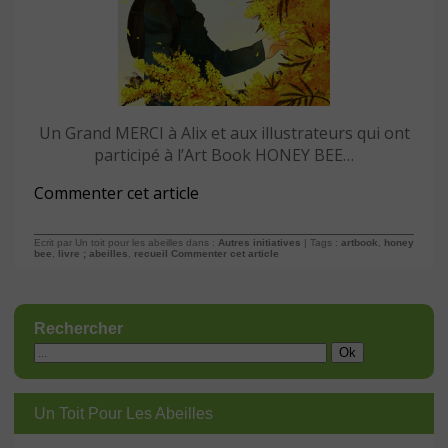
Un Grand MERCI à Alix et aux illustrateurs qui ont
participé à l’Art Book HONEY BEE…
Commenter cet article
Ecrit par Un toit pour les abeilles dans :
Autres initiatives
| Tags :
artbook
,
honey
bee
,
livre ; abeilles
,
recueil
Commenter cet article
Rechercher
Un Toit Pour Les Abeilles