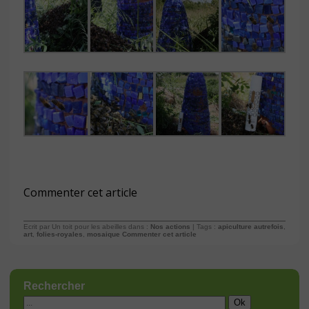
Commenter cet article
Ecrit par Un toit pour les abeilles dans :
Nos actions
| Tags :
apiculture autrefois
,
art
,
folies-royales
,
mosaique
Commenter cet article
Rechercher