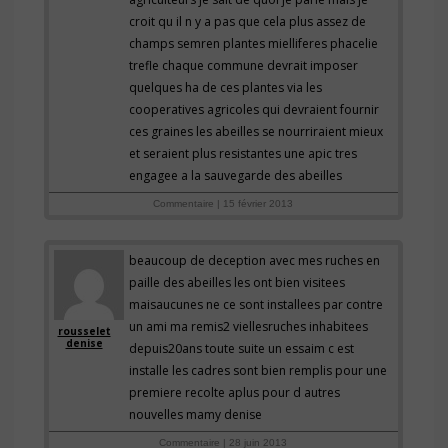
croit qu il n y a pas que cela plus assez de
champs semren plantes mielliferes phacelie
trefle chaque commune devrait imposer
quelques ha de ces plantes via les
cooperatives agricoles qui devraient fournir
ces graines les abeilles se nourriraient mieux
et seraient plus resistantes une apic tres
engagee a la sauvegarde des abeilles
Commentaire | 15 février 2013
beaucoup de deception avec mes ruches en
paille des abeilles les ont bien visitees
maisaucunes ne ce sont installees par contre
un ami ma remis2 viellesruches inhabitees
rousselet
denise
depuis20ans toute suite un essaim c est
installe les cadres sont bien remplis pour une
premiere recolte aplus pour d autres
nouvelles mamy denise
Commentaire | 28 juin 2013