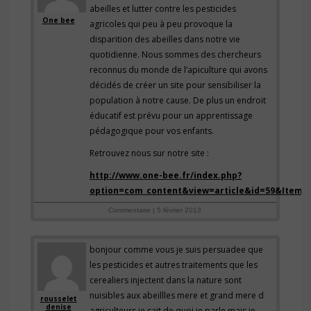
abeilles et lutter contre les pesticides
One bee
agricoles qui peu à peu provoque la
disparition des abeilles dans notre vie
quotidienne. Nous sommes des chercheurs
reconnus du monde de l’apiculture qui avons
décidés de créer un site pour sensibiliser la
population à notre cause. De plus un endroit
éducatif est prévu pour un apprentissage
pédagogique pour vos enfants.
Retrouvez nous sur notre site :
http://www.one-bee.fr/index.php?
option=com_content&view=article&id=59&Itemid
Commentaire | 5 février 2013
bonjour comme vous je suis persuadee que
les pesticides et autres traitements que les
cerealiers injectent dans la nature sont
nuisibles aux abeillles mere et grand mere d
rousselet
denise
agriculteurs je sait de quoi je parle mais je