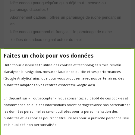
Idée cadeau pour quelqu’un qui a déjà tout : pensez au
parrainage d’abeilles !
Abonnement cadeau : offrez un parrainage de ruche pendant un
an
Idée cadeau gourmand et français : le parrainage de ruche
7 idées de cadeau original autour du miel
Étiquettes
Faites un choix pour vos données
Untoitpourlesabeilles.fr utilise des cookies et technologies similaires afin
abeilles
abeille
abeille en danger
animation
d’analyser la navigation, mesurer l’audience du site et ses performances
apiculture
apiculteurs
apiculture
apiculteur
(Google Analytics) ainsi que pour vous proposer, avec nos partenaires, des
autrefois
biodiversité
publicités adaptées à vos centres d’intérêts (Google Ads).
ecologie
Chantal Jacquot et Yves Robert
essaim
environnement
economie sociale
essaimage
En cliquant sur « Tout accepter », vous consentez au dépôt de ces cookies et
la vie de la
essaim sauvage
fleurs
notamment à ce que ces informations soient partagées avec nos partenaires :
miel
ruche
Maroc
miel
miel; production;abeilles
les données personnelles seront utilisées pour la personnalisation des
parrainage de ruche
français
parrainage
nature
panier
publicités et les cookies pourront être utilisés pour la publicité personnalisée
parrainer une ruche
pesticides
parrainer des abeilles
et la publicité non personnalisée.
portes ouvertes
PO2017
protection des abeilles