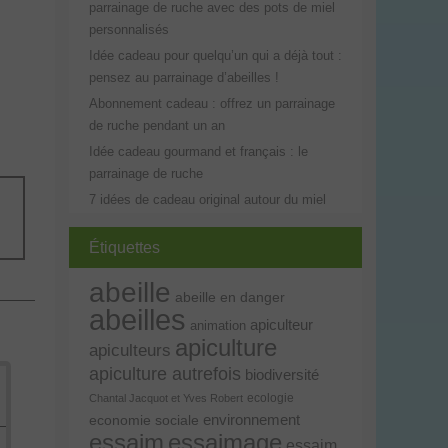
parrainage de ruche avec des pots de miel
personnalisés
Idée cadeau pour quelqu’un qui a déjà tout :
pensez au parrainage d’abeilles !
Abonnement cadeau : offrez un parrainage
de ruche pendant un an
Idée cadeau gourmand et français : le
parrainage de ruche
7 idées de cadeau original autour du miel
Étiquettes
abeille
abeille en danger
abeilles
apiculteur
animation
apiculture
apiculteurs
apiculture autrefois
biodiversité
ecologie
Chantal Jacquot et Yves Robert
environnement
economie sociale
essaim
essaimage
essaim