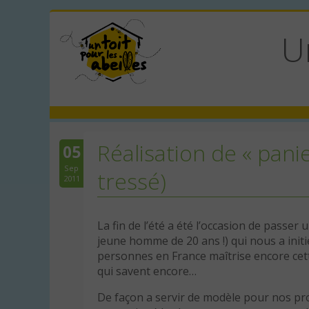
U
Réalisation de « panie
05
Sep
tressé)
2011
La fin de l’été a été l’occasion de passe
jeune homme de 20 ans !) qui nous a initié
personnes en France maîtrise encore cett
qui savent encore…
De façon a servir de modèle pour nos pr