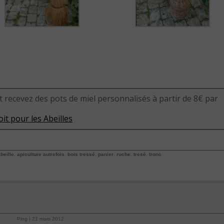
t recevez des pots de miel personnalisés à partir de 8€ par
it pour les Abeilles
beille
,
apiculture autrefois
,
bois tressé
,
panier
,
ruche
,
tresé
,
tronc
Ping | 21 mars 2012