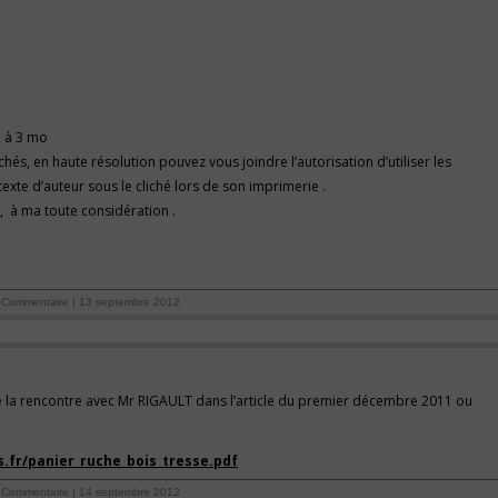
2 à 3 mo
chés, en haute résolution pouvez vous joindre l’autorisation d’utiliser les
exte d’auteur sous le cliché lors de son imprimerie .
s, à ma toute considération .
Commentaire | 13 septembre 2012
de la rencontre avec Mr RIGAULT dans l’article du premier décembre 2011 ou
s.fr/panier_ruche_bois_tresse.pdf
Commentaire | 14 septembre 2012