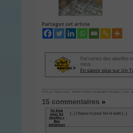
Partagez cet article
Parrainez des abeilles e
mois
En savoir plus sur Un To
Ecrit par Régis dans :
ruches troncs et paniers tressés
| Tags :
a
15 commentaires
»
Un blog
[…] Cliquez ici pour lire la suite […]
pour les
abeilles »
Nos
initiatives