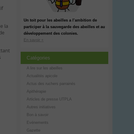
if
Un toit pour les abeilles a l’ambition de
e la
participer à la sauvegarde des abeilles et au
de
développement des colonies.
En savoir +
ttant
s
Catégories
A lire sur les abeilles
Actualités apicole
Actus des ruchers parrainés
Apithérapie
Articles de presse UTPLA
Autres initiatives
Bon à savoir
Evénements
Gazette