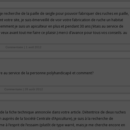
e recherche de la paille de seigle pour pouvoir fabriquer des ruches en paille,
ant votre site, je suis émerveillé de voir votre fabrication de ruche un habitat
demment je suis un apiculteur en plus et pendant 30 ans j’étais au service de
 veux avant tout me faire ce plaisir.) merci d’avance pour tous vos conseils. au
Commentaire | 1 avril 2012
ure au service de la personne polyhandicapé et comment?
e
Commentaire | 28 août 2012
de la fiche technique annoncée dans votre article. Détentrice de deux ruches
auprès de la Société Centrale d’Apiculture), je suis à la recherche de
e à l’esprit de l’essaim (plutôt de type warré, mais je me cherche encore en