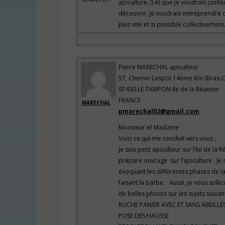
apiculture..!) et que je voudrais con
découvrir. Je voudrais entreprendre 
plus vite et si possible collectivement
Pierre MARECHAL apiculteur
57, Chemin Luspot 14ème Km (Bras-
97430 LE TAMPON Ile de la Réunion
FRANCE
MARECHAL
pmarechal02@gmail.com
Monsieur et Madame
Voici ce qui me conduit vers vous :
Je suis petit apiculteur sur l’Ile de 
prépare ouvrage sur l’apiculture . J
évoquant les différentes phases de la
faisant la barbe . Aussi, je vous soll
de belles photos sur les sujets suivan
RUCHE PANIER AVEC ET SANS ABEILLE
POSE DES HAUSSE