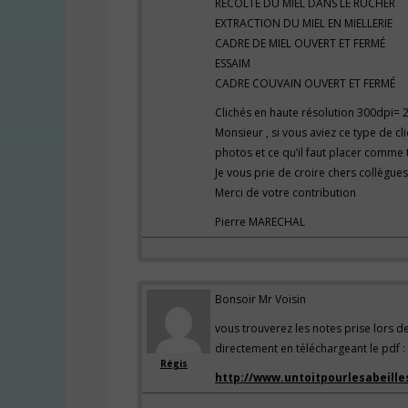
RECOLTE DU MIEL DANS LE RUCHER
EXTRACTION DU MIEL EN MIELLERIE
CADRE DE MIEL OUVERT ET FERMÉ
ESSAIM
CADRE COUVAIN OUVERT ET FERMÉ
Clichés en haute résolution 300dpi= 
Monsieur , si vous aviez ce type de cli
photos et ce qu’il faut placer comme t
Je vous prie de croire chers collègue
Merci de votre contribution
Pierre MARECHAL
Bonsoir Mr Voisin
vous trouverez les notes prise lors 
directement en téléchargeant le pdf :
Régis
http://www.untoitpourlesabeille