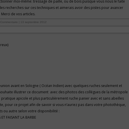
fectionner moi-même: tressage de paille, ou de bois puisque vous nous le faite
des recherches sur ces techniques et aimerais avoir des pistes pour avancer
. Merci de vos articles.
Commentaire | 13 septembre 2012
Creux)
la Réunion avant en Sologne ( Océan Indien) avec quelques ruches seulement et
e souhaite illustrer ce document avec des photos des collègues de la métropole
 pratique apicole et plus particulièrement ruche panier avec et sans abeilles
icite, pour ce projet afin de savoir si vous n’auriez pas dans votre photothèque,
ts ou autre selon votre disponibilité :
S ET FAISANT LA BARBE