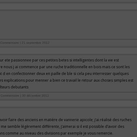
Commentaire | 21 septembre 2012
ur ete passionnee par ces petites betes si intelligentes dont la vie est
nous j ai commence par une ruche traditionnelle en bois mais ce sont les
nt d en confectionner deux en paille de ble si cela peu interresser quelques
es explications pour menner a bien ce travail le retour aux choses simples est
lteurs debutants
Commentaire | 30 décembre 2012
avoir faire des anciens en matière de vannerie apicole; j’ai réalisé des ruches
 me semble légèrement différente, j’aimerai si il est possible d’avoir des
ans comme au niveau des divisions par exemple je vous remercie.