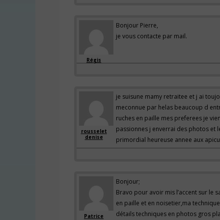
Bonjour Pierre,
je vous contacte par mail.
Régis
je suisune mamy retraitee et j ai toujo
meconnue par helas beaucoup d entre 
ruches en paille mes preferees je vie
passionnes j enverrai des photos et l
rousselet
denise
primordial heureuse annee aux apicu
Bonjour;
Bravo pour avoir mis l’accent sur le s
en paille et en noisetier,ma technique
détails techniques en photos gros pl
Patrice