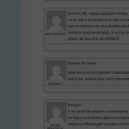
Bonsoir, Mr; depuis quelques temps, j
car je suis à la retraite et en découvr
sain et naturel pour nos abeilles (évi
l’enfance polyhandicapés, à ce jour je
voisin bernard
plaisir de vous lire: Mr VOISIN B.
bonsoir Mr Voisin
avait vous mis vos passion d’apicult
merci par avance pour votre répons
tanchon F
Bonjour,
Il me tarde de prendre connaissance 
en région parisienne (après formation 
solutions d’hébergement plus conform
Annick
BENAZECH