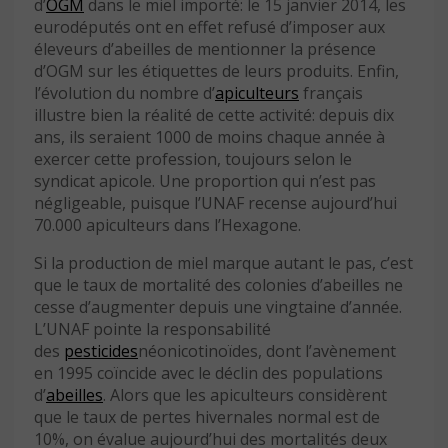
d’
OGM
dans le miel importé: le 15 janvier 2014, les
eurodéputés ont en effet refusé d’imposer aux
éleveurs d’abeilles de mentionner la présence
d’OGM sur les étiquettes de leurs produits. Enfin,
l’évolution du nombre d’
apiculteurs
français
illustre bien la réalité de cette activité: depuis dix
ans, ils seraient 1000 de moins chaque année à
exercer cette profession, toujours selon le
syndicat apicole. Une proportion qui n’est pas
négligeable, puisque l’UNAF recense aujourd’hui
70.000 apiculteurs dans l’Hexagone.
Si la production de miel marque autant le pas, c’est
que le taux de mortalité des colonies d’abeilles ne
cesse d’augmenter depuis une vingtaine d’année.
L’UNAF pointe la responsabilité
des
pesticides
néonicotinoïdes, dont l’avènement
en 1995 coïncide avec le déclin des populations
d’
abeilles
. Alors que les apiculteurs considèrent
que le taux de pertes hivernales normal est de
10%, on évalue aujourd’hui des mortalités deux