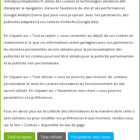
Untoitpourlesabeilles.fr utilise des cookies et technologies similaires afin
abeilles
abeille
abeille en danger
animation
d’analyser la navigation, mesurer l’audience du site et ses performances
apiculture
apiculteurs
apiculture
apiculteur
(Google Analytics) ainsi que pour vous proposer, avec nos partenaires, des
autrefois
biodiversité
publicités adaptées à vos centres d’intérêts (Google Ads).
ecologie
Chantal Jacquot et Yves Robert
essaim
environnement
economie sociale
essaimage
En cliquant sur « Tout accepter », vous consentez au dépôt de ces cookies et
la vie de la
essaim sauvage
fleurs
notamment à ce que ces informations soient partagées avec nos partenaires :
miel
ruche
Maroc
miel
miel; production;abeilles
les données personnelles seront utilisées pour la personnalisation des
parrainage de ruche
français
parrainage
nature
panier
publicités et les cookies pourront être utilisés pour la publicité personnalisée
parrainer une ruche
pesticides
parrainer des abeilles
et la publicité non personnalisée.
portes ouvertes
PO2017
protection des abeilles
rencontre apiculteurs
ruche
récolte
récolte miel
En cliquant sur « Tout refuser » vous ne pourrez pas recevoir de contenu
un
sauvage
saison2017
saison2018
personnalisé et seuls les cookies nécessaires au fonctionnement du site
saison apicole
toit pour les abeilles
seront utilisés. En cliquant sur « Paramètrer mes choix » vous pourrez
untoitpourlesabeilles
paramétrez vos préférences.
visites
visites ;
Un Toit Pour Les Abeilles; abeilles; miel
portes ouvertes ; rencontre apiculteurs ;
Pour en savoir plus sur la collecte des informations et la manière dont celle-ci
sont utilisées ou pour modifier vos préférences à tout moment, rendez-vous
sur le lien « Cookies » disponible en bas de page.
Tout accepter
Tout refuser
Paramétrer mes choix