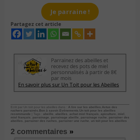
Je parraine !
Partagez cet article
Parrainez des abeilles et
recevez des pots de miel
personnalisés à partir de 8€
par mois
En savoir plus sur Un Toit pour les Abeilles
Ecrit par Un toit pour les abeilles dans :
A lire sur les abeilles
,
Actus des
ruchers parrainés
,
Bon à savoir
,
Evénements
,
Un toit pour les abeilles
recommande
| Tags :
abeille
,
abeilles
,
achat miel français
,
apiculture
,
miel
,
miel français
,
parrainage
,
parrainage abeille
,
parrainage ruche
,
parrainer des
abeilles
,
parrainer des ruches
,
parrainer une ruche
,
un toit pour les abeilles
2 commentaires
»