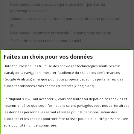
Idée cadeau pour quelqu’un qui a déjà tout : pensez au
parrainage d’abeilles !
Abonnement cadeau : offrez un parrainage de ruche pendant un
an
Idée cadeau gourmand et français : le parrainage de ruche
7 idées de cadeau original autour du miel
Étiquettes
Faites un choix pour vos données
abeilles
Untoitpourlesabeilles.fr utilise des cookies et technologies similaires afin
abeille
abeille en danger
animation
d’analyser la navigation, mesurer l’audience du site et ses performances
apiculture
apiculteurs
apiculture
apiculteur
(Google Analytics) ainsi que pour vous proposer, avec nos partenaires, des
autrefois
biodiversité
ecologie
publicités adaptées à vos centres d’intérêts (Google Ads).
Chantal Jacquot et Yves Robert
essaim
environnement
economie sociale
essaimage
En cliquant sur « Tout accepter », vous consentez au dépôt de ces cookies et
la vie de la
essaim sauvage
fleurs
notamment à ce que ces informations soient partagées avec nos partenaires :
miel
ruche
Maroc
miel
miel; production;abeilles
les données personnelles seront utilisées pour la personnalisation des
parrainage de ruche
français
parrainage
nature
panier
publicités et les cookies pourront être utilisés pour la publicité personnalisée
parrainer une ruche
pesticides
parrainer des abeilles
et la publicité non personnalisée.
portes ouvertes
PO2017
protection des abeilles