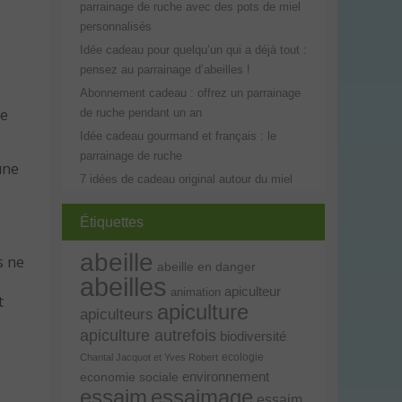
parrainage de ruche avec des pots de miel
personnalisés
Idée cadeau pour quelqu’un qui a déjà tout :
pensez au parrainage d’abeilles !
Abonnement cadeau : offrez un parrainage
de
de ruche pendant un an
Idée cadeau gourmand et français : le
parrainage de ruche
une
7 idées de cadeau original autour du miel
Étiquettes
abeille
s ne
abeille en danger
abeilles
apiculteur
animation
t
apiculture
apiculteurs
apiculture autrefois
biodiversité
ecologie
Chantal Jacquot et Yves Robert
environnement
economie sociale
essaim
essaimage
essaim