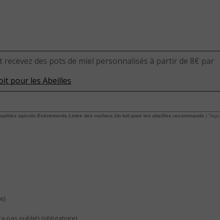
t recevez des pots de miel personnalisés à partir de 8€ par
it pour les Abeilles
ualités apicole
,
Evénements
,
Lettre des ruchers
,
Un toit pour les abeilles recommande
| Tags
e)
ra pas publié) (obligatoire)