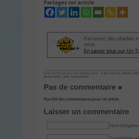
Partagez cet article
Parrainez des abeilles e
mois
En savoir plus sur Un To
Ecrit par Un toit pour les abeilles dans :
A lire sur les abeilles
,
Act
de la ruche ; juin
,
saison2017
Pas de commentaire
»
Flux RSS des commentaires pour cet article.
Laisser un commentaire
Nom (obligatoir
Courriel (ne se