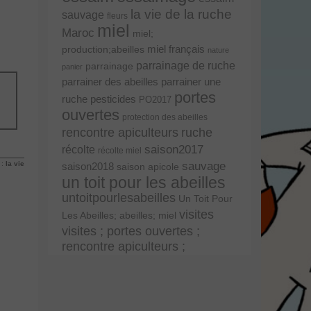
la vie de la ruche
sauvage
fleurs
miel
Maroc
miel;
miel français
production;abeilles
nature
parrainage de ruche
parrainage
panier
parrainer une
parrainer des abeilles
portes
ruche
pesticides
PO2017
ouvertes
protection des abeilles
rencontre apiculteurs
ruche
récolte
saison2017
récolte miel
sauvage
 :
la vie
saison2018
saison apicole
un toit pour les abeilles
untoitpourlesabeilles
Un Toit Pour
visites
Les Abeilles; abeilles; miel
visites ; portes ouvertes ;
rencontre apiculteurs ;