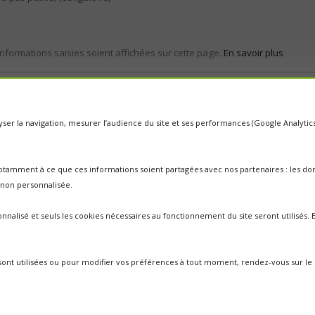
informations saisies soient affichées sur cette page.
En savoir plus
nalyser la navigation, mesurer l’audience du site et ses performances (Google Analyti
otamment à ce que ces informations soient partagées avec nos partenaires : les donn
é non personnalisée.
nnalisé et seuls les cookies nécessaires au fonctionnement du site seront utilisés
i sont utilisées ou pour modifier vos préférences à tout moment, rendez-vous sur le 
Propulsé par
WordPress
|
Cookies
|
Mentions légales
|
un toit pour les abeilles